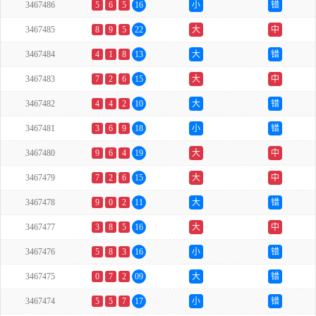
3467486
5
6
5
16
小
错
3467485
8
9
5
22
大
中
3467484
4
1
8
13
大
错
3467483
7
2
6
15
大
中
3467482
4
4
2
10
大
错
3467481
3
6
9
18
小
错
3467480
9
6
4
19
大
中
3467479
7
2
6
15
大
中
3467478
9
0
2
11
大
错
3467477
3
8
5
16
大
中
3467476
5
8
3
16
小
错
3467475
0
7
2
09
大
错
3467474
5
5
7
17
小
错