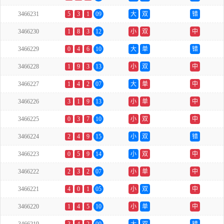
3466231
5
3
1
09
大
双
错
3466230
1
8
3
12
小
双
中
3466229
0
4
6
10
大
单
错
3466228
1
9
3
13
小
双
中
3466227
1
4
2
07
大
单
中
3466226
3
1
9
13
小
单
中
3466225
0
3
7
10
小
双
中
3466224
2
4
9
15
小
双
错
3466223
0
5
9
14
小
双
中
3466222
2
3
2
07
小
单
中
3466221
4
0
1
05
小
双
中
3466220
1
4
5
10
小
单
中