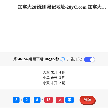
加拿大28预测 易记地址-28yC.com 加拿大28-PC预测|刮奖结果|加拿大PC历史走势|加拿大PC28大神预测|加拿大结果咪牌查询|加拿大28刮奖预测
第
3466242
期 距下期:
06
分
27
秒
广告开关：
大双
未开:
4
期
小单
未开:
3
期
小双
未开:
2
期
5
2
8
15
大
单
咪牌
+
+
=
-