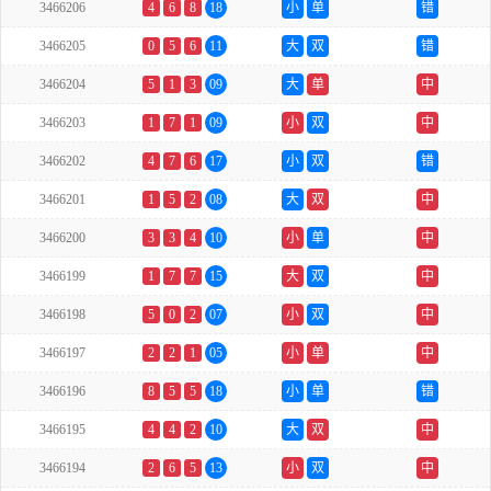
3466206
4
6
8
18
小
单
错
3466205
0
5
6
11
大
双
错
3466204
5
1
3
09
大
单
中
3466203
1
7
1
09
小
双
中
3466202
4
7
6
17
小
双
错
3466201
1
5
2
08
大
双
中
3466200
3
3
4
10
小
单
中
3466199
1
7
7
15
大
双
中
3466198
5
0
2
07
小
双
中
3466197
2
2
1
05
小
单
中
3466196
8
5
5
18
小
单
错
3466195
4
4
2
10
大
双
中
3466194
2
6
5
13
小
双
中