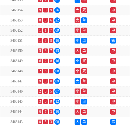
3466155
5
1
1
07
大
单
中
3466154
9
8
9
26
大
双
中
3466153
8
8
6
22
大
单
中
3466152
1
1
7
09
小
单
中
3466151
1
7
8
16
小
单
错
3466150
5
3
7
15
大
单
中
3466149
6
2
8
16
小
双
中
3466148
2
5
1
08
小
双
中
3466147
9
0
0
09
大
单
中
3466146
2
0
5
07
小
单
中
3466145
3
0
9
12
小
单
中
3466144
9
7
3
19
大
单
中
3466143
0
5
3
08
大
单
错