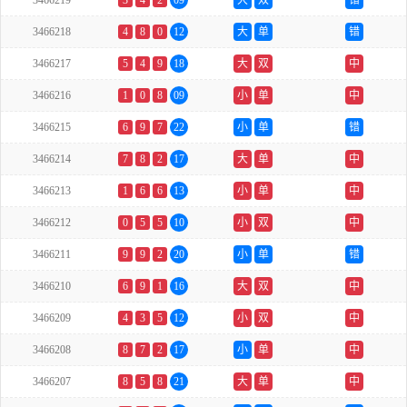
3466219
3
4
2
09
大
双
错
3466218
4
8
0
12
大
单
错
3466217
5
4
9
18
大
双
中
3466216
1
0
8
09
小
单
中
3466215
6
9
7
22
小
单
错
3466214
7
8
2
17
大
单
中
3466213
1
6
6
13
小
单
中
3466212
0
5
5
10
小
双
中
3466211
9
9
2
20
小
单
错
3466210
6
9
1
16
大
双
中
3466209
4
3
5
12
小
双
中
3466208
8
7
2
17
小
单
中
3466207
8
5
8
21
大
单
中