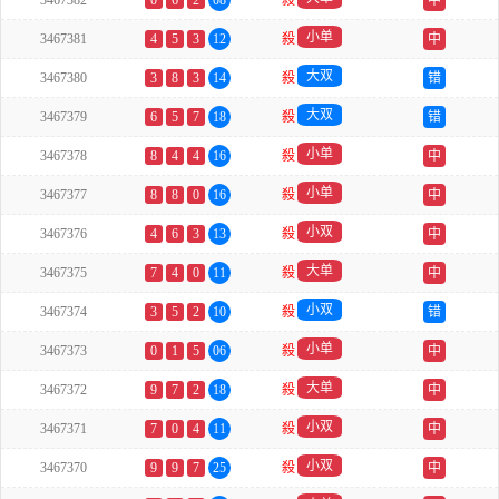
3467382
0
6
2
08
殺
中
小单
3467381
4
5
3
12
殺
中
大双
3467380
3
8
3
14
殺
错
大双
3467379
6
5
7
18
殺
错
小单
3467378
8
4
4
16
殺
中
小单
3467377
8
8
0
16
殺
中
小双
3467376
4
6
3
13
殺
中
大单
3467375
7
4
0
11
殺
中
小双
3467374
3
5
2
10
殺
错
小单
3467373
0
1
5
06
殺
中
大单
3467372
9
7
2
18
殺
中
小双
3467371
7
0
4
11
殺
中
小双
3467370
9
9
7
25
殺
中