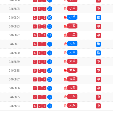
3466896
9
6
8
23
殺
中
小单
3466895
8
5
9
22
殺
中
小单
3466894
2
1
2
05
殺
错
小双
3466893
4
7
5
16
殺
中
小单
3466892
6
4
4
14
殺
中
大双
3466891
6
6
6
18
殺
错
大单
3466890
6
4
7
17
殺
错
大单
3466889
7
1
8
16
殺
中
大双
3466888
6
7
4
17
殺
中
大单
3466887
7
8
7
22
殺
中
大双
3466886
7
5
7
19
殺
中
小双
3466885
2
6
9
17
殺
中
大双
3466884
6
7
4
17
殺
中