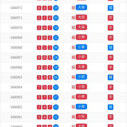
大单
3466972
8
4
7
19
殺
错
大双
3466971
2
1
0
03
殺
中
大单
3466970
3
6
7
16
殺
中
小单
3466969
1
9
2
12
殺
中
小单
3466968
5
2
2
09
殺
错
小单
3466967
0
9
9
18
殺
中
大单
3466966
8
3
7
18
殺
中
小双
3466965
3
3
0
06
殺
错
小双
3466964
7
5
1
13
殺
中
小单
3466963
5
7
5
17
殺
中
小单
3466962
2
4
7
13
殺
错
小双
3466961
1
4
6
11
殺
中
大单