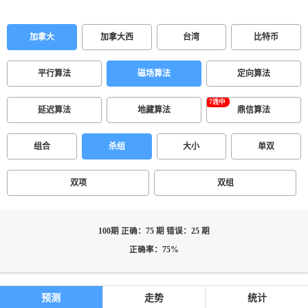
加拿大
加拿大西
台湾
比特币
平行算法
磁场算法
定向算法
延迟算法
地藏算法
鼎信算法
组合
杀组
大小
单双
双项
双组
100期 正确：75 期 错误：25 期
正确率：75%
预测
走势
统计