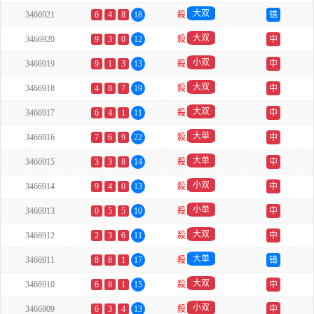
大双
3466921
6
4
8
18
殺
错
大双
3466920
9
3
0
12
殺
中
小双
3466919
9
1
3
13
殺
中
大双
3466918
4
8
7
19
殺
中
大双
3466917
6
4
1
11
殺
中
大单
3466916
7
6
9
22
殺
中
大单
3466915
3
3
8
14
殺
中
小双
3466914
9
4
0
13
殺
中
小单
3466913
0
5
5
10
殺
中
大双
3466912
2
3
6
11
殺
中
大单
3466911
8
8
1
17
殺
错
大双
3466910
6
8
1
15
殺
中
小双
3466909
6
3
4
13
殺
中