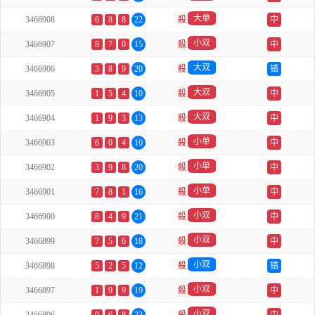
大单
3466908
6
8
8
22
殺
中
小双
3466907
8
7
0
15
殺
中
大双
3466906
3
8
9
20
殺
错
大双
3466905
1
5
4
10
殺
中
大双
3466904
1
9
3
13
殺
中
小单
3466903
6
0
4
10
殺
中
小单
3466902
3
9
8
20
殺
中
小单
3466901
7
8
1
16
殺
中
小双
3466900
8
4
9
21
殺
中
小双
3466899
7
5
6
18
殺
中
小双
3466898
5
2
5
12
殺
错
小双
3466897
1
9
9
19
殺
中
小双