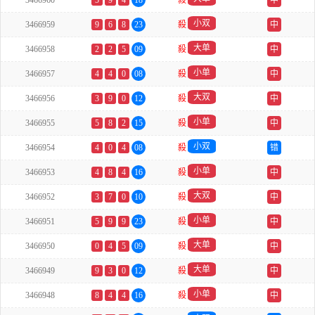
3466960
5
9
4
18
殺
中
小双
3466959
9
6
8
23
殺
中
大单
3466958
2
2
5
09
殺
中
小单
3466957
4
4
0
08
殺
中
大双
3466956
3
9
0
12
殺
中
小单
3466955
5
8
2
15
殺
中
小双
3466954
4
0
4
08
殺
错
小单
3466953
4
8
4
16
殺
中
大双
3466952
3
7
0
10
殺
中
小单
3466951
5
9
9
23
殺
中
大单
3466950
0
4
5
09
殺
中
大单
3466949
9
3
0
12
殺
中
小单
3466948
8
4
4
16
殺
中