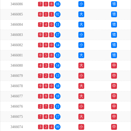
3466086
7
1
8
16
小
错
3466085
0
1
1
02
大
错
3466084
7
4
0
11
大
错
3466083
9
3
5
17
小
错
3466082
5
9
0
14
小
错
3466081
0
5
8
13
大
错
3466080
4
3
7
14
大
中
3466079
7
2
4
13
小
中
3466078
9
9
0
18
大
中
3466077
3
9
6
18
大
中
3466076
2
7
2
11
小
中
3466075
7
4
6
17
大
中
3466074
3
2
4
09
小
中