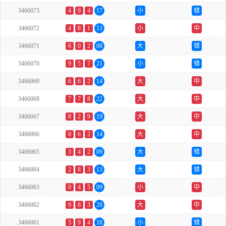
3466073
4
9
4
17
小
错
3466072
4
8
1
13
小
中
3466071
6
0
2
08
大
错
3466070
9
5
7
21
小
错
3466069
6
6
2
14
大
中
3466068
7
7
8
22
大
中
3466067
8
2
9
19
大
中
3466066
6
6
2
14
大
中
3466065
3
4
2
09
大
错
3466064
2
8
3
13
大
错
3466063
0
4
5
09
小
中
3466062
9
8
3
20
大
中
3466061
5
9
4
18
小
错