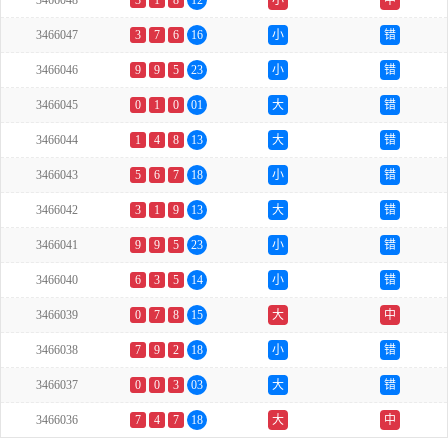
3466048
3
1
8
12
小
中
3466047
3
7
6
16
小
错
3466046
9
9
5
23
小
错
3466045
0
1
0
01
大
错
3466044
1
4
8
13
大
错
3466043
5
6
7
18
小
错
3466042
3
1
9
13
大
错
3466041
9
9
5
23
小
错
3466040
6
3
5
14
小
错
3466039
0
7
8
15
大
中
3466038
7
9
2
18
小
错
3466037
0
0
3
03
大
错
3466036
7
4
7
18
大
中