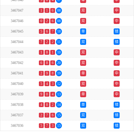
3467048
5
8
4
17
单
中
3467047
1
1
6
08
双
中
3467046
0
2
6
08
双
中
3467045
5
6
7
18
单
错
3467044
7
2
2
11
双
错
3467043
1
8
1
10
双
中
3467042
6
8
6
20
双
中
3467041
2
9
8
19
单
中
3467040
5
4
3
12
双
中
3467039
9
0
4
13
单
中
3467038
4
8
2
14
单
错
3467037
2
7
6
15
双
错
3467036
5
7
3
15
双
错