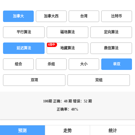
加拿大
加拿大西
台湾
比特币
平行算法
磁场算法
定向算法
延迟算法
地藏算法
鼎信算法
组合
杀组
大小
单双
双项
双组
100期 正确：48 期 错误：52 期
正确率：48%
预测
走势
统计