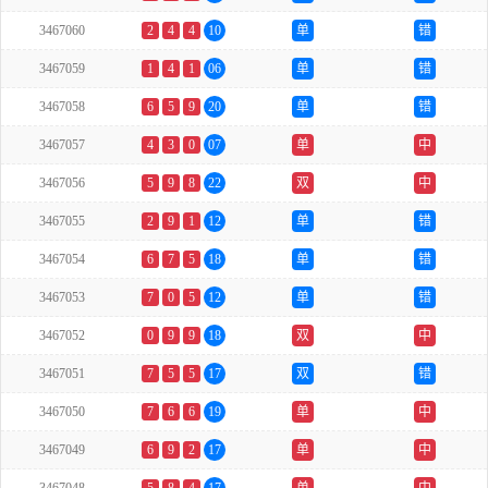
3467060
2
4
4
10
单
错
3467059
1
4
1
06
单
错
3467058
6
5
9
20
单
错
3467057
4
3
0
07
单
中
3467056
5
9
8
22
双
中
3467055
2
9
1
12
单
错
3467054
6
7
5
18
单
错
3467053
7
0
5
12
单
错
3467052
0
9
9
18
双
中
3467051
7
5
5
17
双
错
3467050
7
6
6
19
单
中
3467049
6
9
2
17
单
中