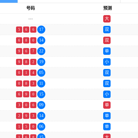
号码
预测
---
大
17
双
5
6
6
14
双
6
8
0
22
单
9
6
7
19
小
9
8
2
05
双
0
1
4
11
双
0
8
3
15
小
6
9
0
09
单
3
0
6
14
单
2
9
3
06
单
1
5
0
15
大
1
6
8