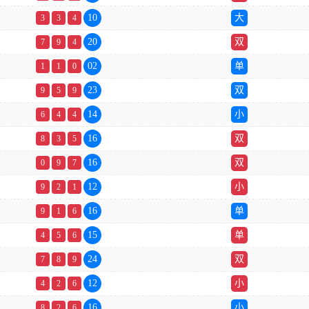
10
大
3
3
4
20
双
7
9
4
02
单
1
1
0
23
双
9
5
9
14
小
6
4
4
16
双
8
3
5
16
双
0
9
7
12
小
9
2
1
16
单
9
1
6
15
单
4
5
6
24
双
7
8
9
12
小
4
2
6
16
小
8
2
6