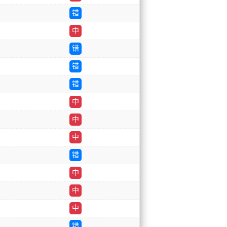
错
中
错
错
错
中
中
中
错
中
中
中
错