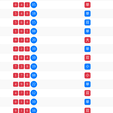
05
单
0
4
1
18
单
5
4
9
15
双
5
6
4
08
单
1
6
1
20
大
9
3
8
10
单
3
2
5
10
双
6
0
4
19
小
7
3
9
08
小
1
7
0
22
单
4
9
9
12
双
4
7
1
10
单
0
1
9
16
双
9
1
6