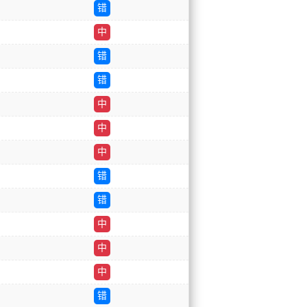
错
中
错
错
中
中
中
错
错
中
中
中
错