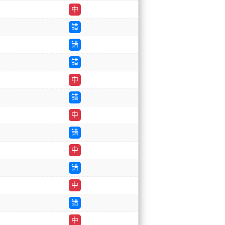
中
错
错
错
中
错
中
错
中
错
中
错
中