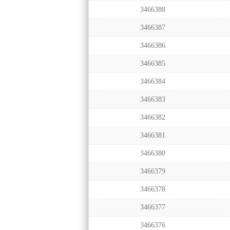
3466388
3466387
3466386
3466385
3466384
3466383
3466382
3466381
3466380
3466379
3466378
3466377
3466376