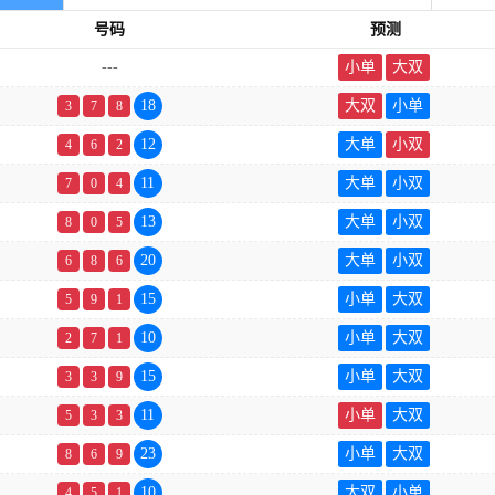
号码
预测
---
小单
大双
18
大双
小单
3
7
8
12
大单
小双
4
6
2
11
大单
小双
7
0
4
13
大单
小双
8
0
5
20
大单
小双
6
8
6
15
小单
大双
5
9
1
10
小单
大双
2
7
1
15
小单
大双
3
3
9
11
小单
大双
5
3
3
23
小单
大双
8
6
9
10
大双
小单
4
5
1