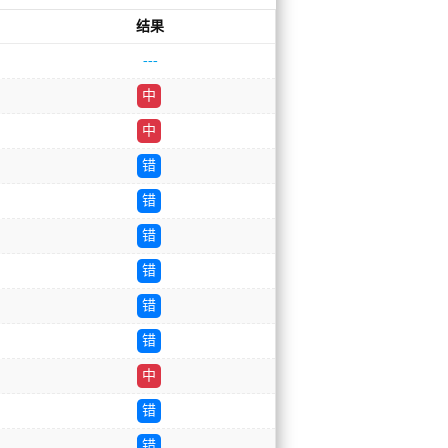
结果
---
中
中
错
错
错
错
错
错
中
错
错