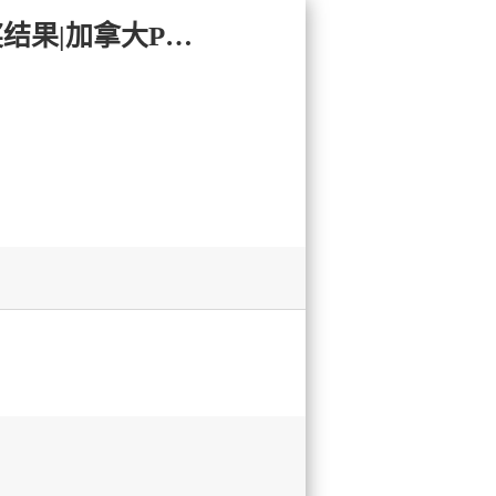
加拿大28预测 易记地址-28yC.com 加拿大28-PC预测|刮奖结果|加拿大PC历史走势|加拿大PC28大神预测|加拿大结果咪牌查询|加拿大28刮奖预测