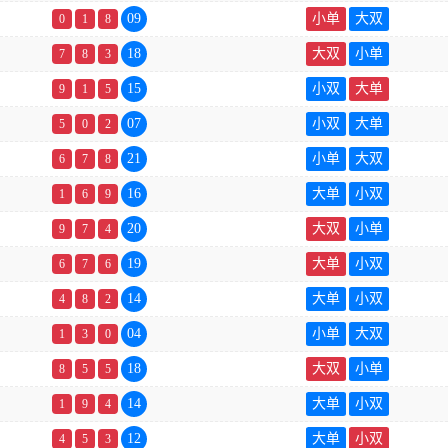
09
小单
大双
0
1
8
18
大双
小单
7
8
3
15
小双
大单
9
1
5
07
小双
大单
5
0
2
21
小单
大双
6
7
8
16
大单
小双
1
6
9
20
大双
小单
9
7
4
19
大单
小双
6
7
6
14
大单
小双
4
8
2
04
小单
大双
1
3
0
18
大双
小单
8
5
5
14
大单
小双
1
9
4
12
大单
小双
4
5
3