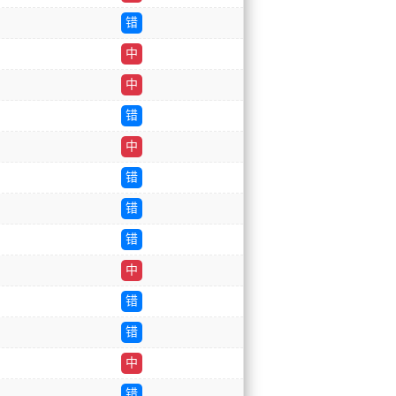
错
中
中
错
中
错
错
错
中
错
错
中
错