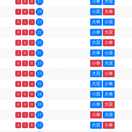
15
小单
大双
1
6
8
19
小双
大单
1
9
9
13
大单
小双
9
1
3
22
小单
大双
9
5
8
13
大双
小单
4
6
3
11
大单
小双
2
6
3
13
小单
大双
0
5
8
13
大双
小单
5
2
6
15
大双
小单
9
2
4
14
小双
大单
0
6
8
18
小单
大双
0
9
9
13
小单
大双
1
3
9
13
大双
小单
4
1
8