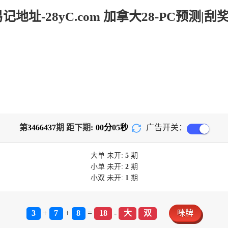
第
3466437
期 距下期:
00
分
05
秒
广告开关：
大单
未开:
5
期
小单
未开:
2
期
小双
未开:
1
期
3
+
7
+
8
=
18
-
大
双
咪牌