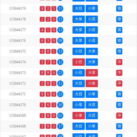
115044179
8
2
5
15
大双
小单
错
115044178
2
2
9
13
大单
小双
错
115044177
4
1
8
13
大单
小双
错
115044176
6
3
0
09
大单
小双
错
115044175
4
8
1
13
小双
大单
错
115044174
5
7
0
12
小双
大单
中
115044173
8
9
6
23
小双
大单
中
115044172
2
6
3
11
大双
小单
中
115044171
9
6
8
23
大双
小单
错
115044170
1
6
3
10
小单
大双
错
115044169
1
0
0
01
小单
大双
中
115044168
5
9
3
17
大双
小单
错