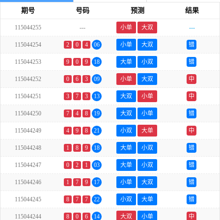
期号
号码
预测
结果
115044255
---
小单
大双
---
115044254
2
0
4
06
小单
大双
错
115044253
9
0
9
18
大单
小双
错
115044252
0
6
3
09
小单
大双
中
115044251
3
7
3
13
大双
小单
中
115044250
7
4
8
19
大双
小单
错
115044249
4
9
8
21
小双
大单
中
115044248
1
8
9
18
大单
小双
错
115044247
0
2
1
03
大单
小双
错
115044246
1
7
9
17
小单
大双
错
115044245
8
7
7
22
小双
大单
错
115044244
8
0
6
14
大双
小单
中