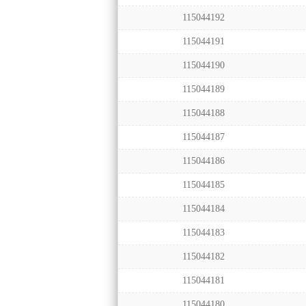
115044192
115044191
115044190
115044189
115044188
115044187
115044186
115044185
115044184
115044183
115044182
115044181
115044180