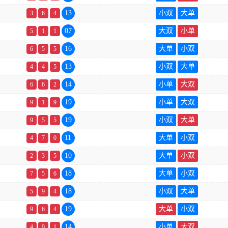
13
小双
大单
3
6
4
07
大双
小单
5
1
1
16
大单
小双
6
5
5
13
小双
大单
4
4
5
14
小单
大双
6
6
2
19
小单
大双
9
1
9
19
小双
大单
9
5
5
11
大单
小双
4
7
0
10
大单
小双
2
3
5
18
大单
小双
7
5
6
18
小双
大单
5
9
4
19
大单
小双
9
6
4
14
小单
大双
4
9
1