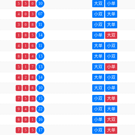
10
大双
小单
5
5
0
07
小双
大单
4
0
3
11
小双
大单
3
0
8
14
小单
大双
1
8
5
11
大单
小双
4
1
6
13
大单
小双
8
1
4
13
大双
小单
5
1
7
14
大单
小双
4
2
8
10
大双
小单
1
1
8
15
小双
大单
7
5
3
22
小双
大单
9
4
9
16
小单
大双
6
9
1
17
小双
大单
7
5
5