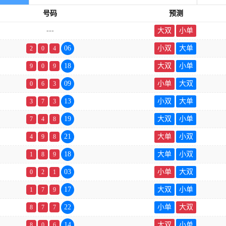
号码
预测
---
大双
小单
06
小双
大单
2
0
4
18
大双
小单
9
0
9
09
小单
大双
0
6
3
13
小双
大单
3
7
3
19
大双
小单
7
4
8
21
大单
小双
4
9
8
18
大单
小双
1
8
9
03
小单
大双
0
2
1
17
大双
小单
1
7
9
22
小单
大双
8
7
7
14
大双
小单
8
0
6