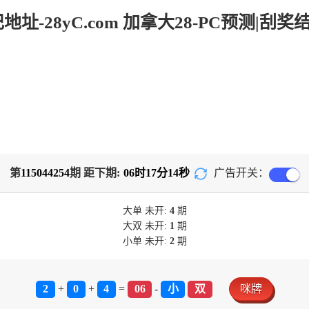
第
115044254
期 距下期:
06
时
17
分
14
秒
广告开关：
大单
未开:
4
期
大双
未开:
1
期
小单
未开:
2
期
2
+
0
+
4
=
06
-
小
双
咪牌