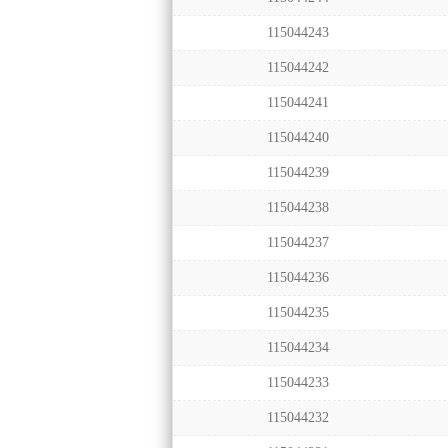
115044243
115044242
115044241
115044240
115044239
115044238
115044237
115044236
115044235
115044234
115044233
115044232