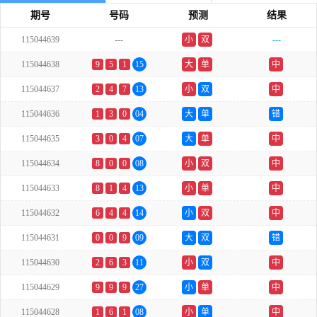
期号
号码
预测
结果
115044639
---
小
双
---
115044638
9
5
1
15
大
单
中
115044637
2
4
7
13
小
双
中
115044636
1
3
0
04
大
单
错
115044635
3
0
4
07
大
单
中
115044634
8
0
0
08
小
双
中
115044633
8
1
4
13
小
单
中
115044632
6
4
4
14
小
双
中
115044631
0
0
9
09
大
双
错
115044630
2
6
3
11
小
双
中
115044629
9
9
9
27
小
单
中
115044628
1
6
1
08
小
单
中