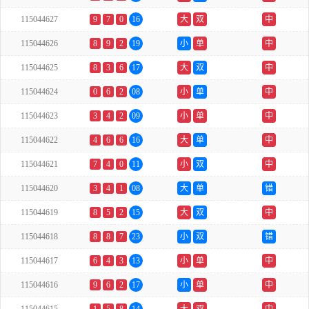
115044627
9
7
0
16
大
双
中
115044626
8
9
2
19
小
单
中
115044625
8
3
6
17
大
双
中
115044624
0
6
2
08
小
单
中
115044623
3
4
2
09
小
单
中
115044622
4
6
6
16
大
单
中
115044621
7
4
0
11
小
双
中
115044620
3
4
1
08
大
单
错
115044619
8
5
2
15
大
双
中
115044618
8
8
7
23
小
双
错
115044617
6
4
3
13
小
单
中
115044616
9
6
2
17
小
单
中