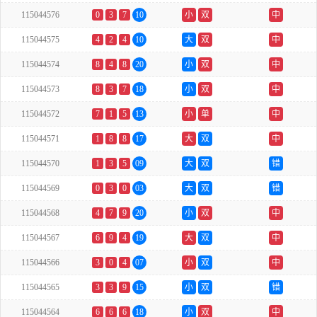
115044576
0
3
7
10
小
双
中
115044575
4
2
4
10
大
双
中
115044574
8
4
8
20
小
双
中
115044573
8
3
7
18
小
双
中
115044572
7
1
5
13
小
单
中
115044571
1
8
8
17
大
双
中
115044570
1
3
5
09
大
双
错
115044569
0
3
0
03
大
双
错
115044568
4
7
9
20
小
双
中
115044567
6
9
4
19
大
双
中
115044566
3
0
4
07
小
双
中
115044565
3
3
9
15
小
双
错
115044564
6
6
6
18
小
双
中