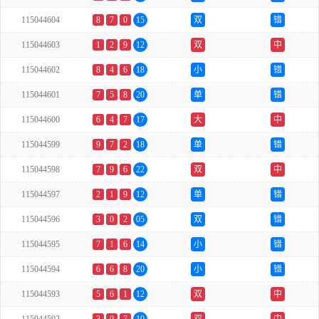
115044604
8
7
0
15
双
错
115044603
1
2
9
12
双
中
115044602
8
4
6
18
小
错
115044601
7
5
8
20
单
错
115044600
6
4
7
17
大
中
115044599
9
7
2
18
单
错
115044598
7
9
6
22
双
中
115044597
2
1
9
12
单
错
115044596
3
0
2
05
双
错
115044595
7
1
6
14
小
错
115044594
6
6
8
20
小
错
115044593
5
6
1
12
双
中