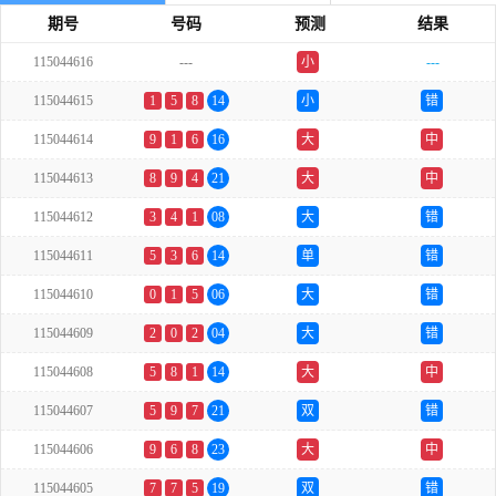
期号
号码
预测
结果
115044616
---
小
---
115044615
1
5
8
14
小
错
115044614
9
1
6
16
大
中
115044613
8
9
4
21
大
中
115044612
3
4
1
08
大
错
115044611
5
3
6
14
单
错
115044610
0
1
5
06
大
错
115044609
2
0
2
04
大
错
115044608
5
8
1
14
大
中
115044607
5
9
7
21
双
错
115044606
9
6
8
23
大
中
115044605
7
7
5
19
双
错