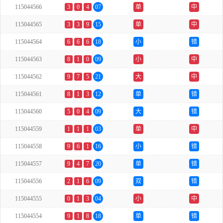
115044566
3
0
4
07
单
中
115044565
3
3
9
15
单
中
115044564
6
6
6
18
小
错
115044563
8
1
0
09
小
中
115044562
9
7
5
21
大
中
115044561
8
1
3
12
单
错
115044560
5
0
4
09
大
错
115044559
1
1
1
03
单
中
115044558
9
6
1
16
小
错
115044557
9
4
7
20
单
错
115044556
2
1
6
09
双
错
115044555
0
1
3
04
小
中
115044554
9
1
8
18
单
错