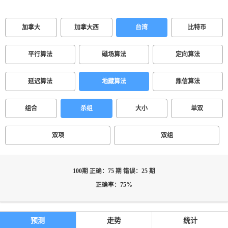
加拿大
加拿大西
台湾
比特币
平行算法
磁场算法
定向算法
延迟算法
地藏算法
鼎信算法
组合
杀组
大小
单双
双项
双组
100期 正确：75 期 错误：25 期
正确率：75%
预测
走势
统计