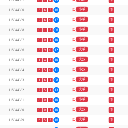
115044391
8
7
4
19
殺
中
小单
115044390
3
6
7
16
殺
中
小单
115044389
2
6
9
17
殺
中
小单
115044388
0
1
5
06
殺
中
小单
115044387
9
0
1
10
殺
中
大单
115044386
3
9
0
12
殺
中
大双
115044385
1
4
5
10
殺
中
小双
115044384
6
5
0
11
殺
中
大单
115044383
1
6
1
08
殺
中
大单
115044382
7
5
1
13
殺
中
小单
115044381
8
0
2
10
殺
中
大双
115044380
9
0
1
10
殺
中
大单
115044379
6
5
5
16
殺
中