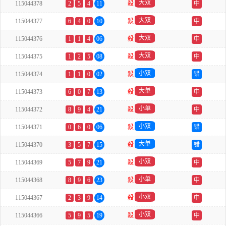
大双
115044378
2
5
4
11
殺
中
大双
115044377
6
4
0
10
殺
中
大双
115044376
1
1
4
06
殺
中
大双
115044375
1
2
5
08
殺
中
小双
115044374
1
1
0
02
殺
错
大单
115044373
6
0
7
13
殺
中
小单
115044372
8
9
4
21
殺
中
小双
115044371
0
6
0
06
殺
错
大单
115044370
3
5
7
15
殺
错
小双
115044369
5
7
9
21
殺
中
小单
115044368
8
9
6
23
殺
中
小双
115044367
2
3
9
14
殺
中
小双
115044366
5
9
5
19
殺
中