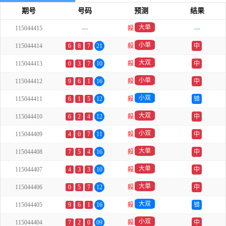
期号
号码
预测
结果
大单
115044415
---
殺
---
小单
115044414
6
8
7
21
殺
中
大双
115044413
0
3
7
10
殺
中
小单
115044412
9
6
1
16
殺
中
小双
115044411
6
1
5
12
殺
错
大双
115044410
6
2
4
12
殺
中
小双
115044409
4
0
7
11
殺
中
大单
115044408
7
5
4
16
殺
中
大单
115044407
4
3
3
10
殺
中
大单
115044406
0
5
7
12
殺
中
大双
115044405
9
6
1
16
殺
错
小双
115044404
7
2
0
09
殺
中