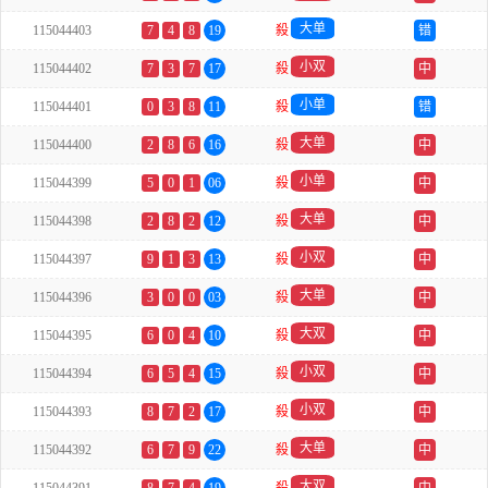
大单
115044403
7
4
8
19
殺
错
小双
115044402
7
3
7
17
殺
中
小单
115044401
0
3
8
11
殺
错
大单
115044400
2
8
6
16
殺
中
小单
115044399
5
0
1
06
殺
中
大单
115044398
2
8
2
12
殺
中
小双
115044397
9
1
3
13
殺
中
大单
115044396
3
0
0
03
殺
中
大双
115044395
6
0
4
10
殺
中
小双
115044394
6
5
4
15
殺
中
小双
115044393
8
7
2
17
殺
中
大单
115044392
6
7
9
22
殺
中
大双