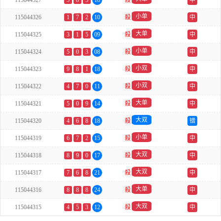
115044327
5
8
5
18
殺
中
小单
115044326
1
7
2
10
殺
中
大单
115044325
3
1
5
09
殺
中
小单
115044324
5
0
3
08
殺
中
小双
115044323
9
8
1
18
殺
中
小双
115044322
4
7
0
11
殺
中
大单
115044321
5
0
9
14
殺
中
大双
115044320
4
6
8
18
殺
错
小单
115044319
6
7
2
15
殺
中
大双
115044318
8
9
0
17
殺
中
大双
115044317
7
6
8
21
殺
中
大单
115044316
8
8
8
24
殺
中
大双
115044315
4
5
3
12
殺
中