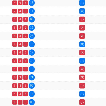
16
小
4
6
6
11
大
7
4
0
08
小
3
4
1
15
大
8
5
2
23
大
8
8
7
13
大
6
4
3
17
大
9
6
2
14
小
1
5
8
16
大
9
1
6
21
大
8
9
4
08
小
3
4
1
14
小
5
3
6
06
小
0
1
5