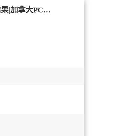
台湾28预测 易记地址-28yC.com 加拿大28-PC预测|刮奖结果|加拿大PC历史走势|加拿大PC28大神预测|加拿大结果咪牌查询|加拿大28刮奖预测