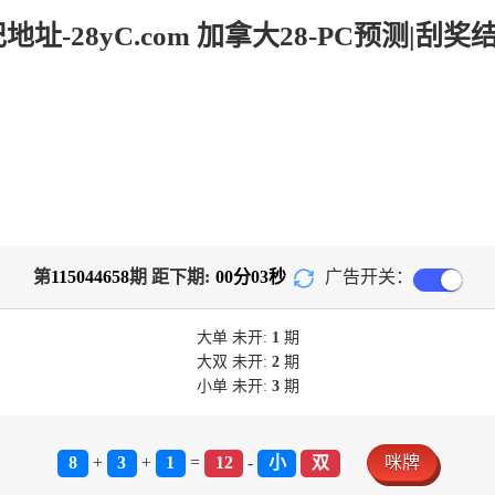
第
115044658
期 距下期:
00
分
03
秒
广告开关：
大单
未开:
1
期
大双
未开:
2
期
小单
未开:
3
期
8
+
3
+
1
=
12
-
小
双
咪牌