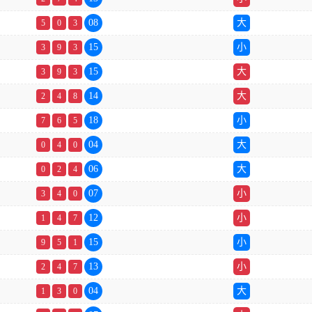
08
大
5
0
3
15
小
3
9
3
15
大
3
9
3
14
大
2
4
8
18
小
7
6
5
04
大
0
4
0
06
大
0
2
4
07
小
3
4
0
12
小
1
4
7
15
小
9
5
1
13
小
2
4
7
04
大
1
3
0