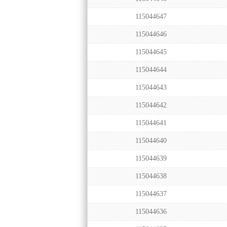
115044647
115044646
115044645
115044644
115044643
115044642
115044641
115044640
115044639
115044638
115044637
115044636