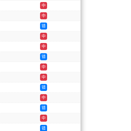
中
中
错
中
中
错
中
中
错
中
错
中
错