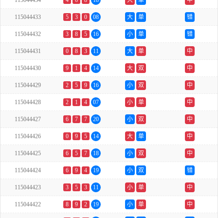
115044434
4
6
8
18
大
单
中
115044433
5
3
0
08
大
单
错
115044432
3
8
5
16
小
单
错
115044431
0
8
3
11
大
单
中
115044430
9
1
4
14
大
双
中
115044429
2
5
9
16
小
双
中
115044428
2
1
4
07
小
单
中
115044427
6
7
7
20
小
双
中
115044426
0
9
5
14
大
单
中
115044425
6
5
7
18
小
双
中
115044424
6
9
4
19
小
双
错
115044423
3
5
3
11
小
单
中
115044422
8
9
2
19
小
单
中