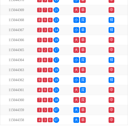
115044370
3
5
7
15
小
单
中
115044369
5
7
9
21
大
单
中
115044368
8
9
6
23
小
双
错
115044367
2
3
9
14
小
单
错
115044366
5
9
5
19
大
单
中
115044365
6
2
9
17
大
单
中
115044364
2
8
7
17
小
双
错
115044363
7
3
9
19
大
单
中
115044362
9
1
9
19
小
双
错
115044361
4
9
8
21
大
双
中
115044360
7
8
3
18
大
双
中
115044359
1
5
1
07
大
单
中
115044358
4
3
0
07
大
单
中