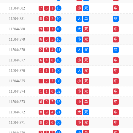
115044382
7
5
1
13
小
双
中
115044381
8
0
2
10
大
单
错
115044380
9
0
1
10
大
双
中
115044379
6
5
5
16
小
双
中
115044378
2
5
4
11
大
双
错
115044377
6
4
0
10
小
双
中
115044376
1
1
4
06
大
双
中
115044375
1
2
5
08
小
双
中
115044374
1
1
0
02
小
双
中
115044373
6
0
7
13
小
单
中
115044372
8
9
4
21
大
双
中
115044371
0
6
0
06
小
双
中