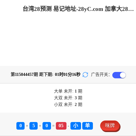
台湾28预测 易记地址-28yC.com 加拿大28-PC预测|刮奖结果|加拿大PC历史走势|加拿大PC28大神预测|加拿大结果咪牌查询|加拿大28刮奖预测
第
115044457
期 距下期:
01
时
01
分
16
秒
广告开关：
大单
未开:
1
期
大双
未开:
3
期
小双
未开:
2
期
0
5
0
05
小
单
咪牌
+
+
=
-