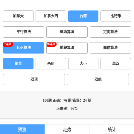
加拿大
加拿大西
台湾
比特币
平行算法
磁场算法
定向算法
延迟算法
地藏算法
鼎信算法
组合
杀组
大小
单双
双项
双组
100期 正确：76 期 错误：24 期
正确率：76%
预测
走势
统计