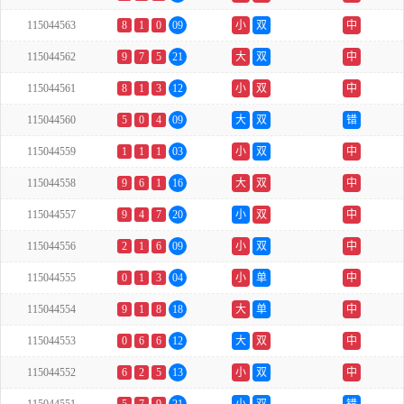
115044563
8
1
0
09
小
双
中
115044562
9
7
5
21
大
双
中
115044561
8
1
3
12
小
双
中
115044560
5
0
4
09
大
双
错
115044559
1
1
1
03
小
双
中
115044558
9
6
1
16
大
双
中
115044557
9
4
7
20
小
双
中
115044556
2
1
6
09
小
双
中
115044555
0
1
3
04
小
单
中
115044554
9
1
8
18
大
单
中
115044553
0
6
6
12
大
双
中
115044552
6
2
5
13
小
双
中