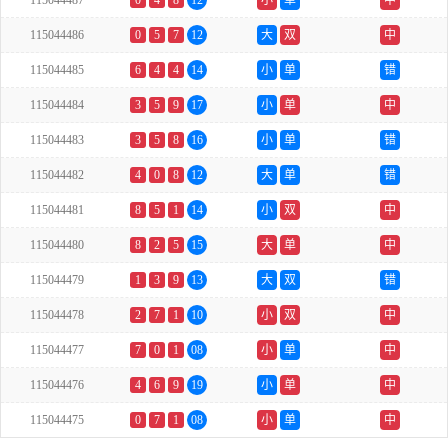
115044487
0
4
8
12
小
单
中
115044486
0
5
7
12
大
双
中
115044485
6
4
4
14
小
单
错
115044484
3
5
9
17
小
单
中
115044483
3
5
8
16
小
单
错
115044482
4
0
8
12
大
单
错
115044481
8
5
1
14
小
双
中
115044480
8
2
5
15
大
单
中
115044479
1
3
9
13
大
双
错
115044478
2
7
1
10
小
双
中
115044477
7
0
1
08
小
单
中
115044476
4
6
9
19
小
单
中
115044475
0
7
1
08
小
单
中