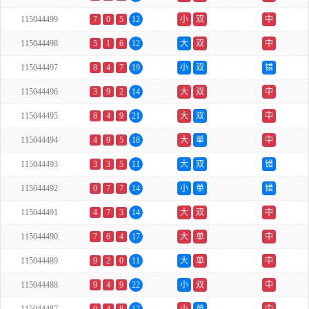
115044499
7
0
5
12
小
双
中
115044498
5
1
6
12
大
双
中
115044497
8
4
7
19
小
双
错
115044496
3
9
2
14
大
双
中
115044495
8
4
9
21
大
双
中
115044494
4
9
5
18
大
单
中
115044493
3
3
5
11
大
双
错
115044492
0
7
7
14
小
单
错
115044491
4
7
3
14
大
双
中
115044490
7
6
4
17
大
单
中
115044489
9
2
0
11
大
单
中
115044488
9
4
9
22
小
双
中