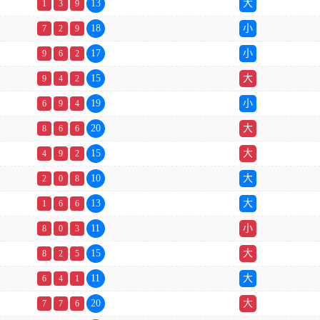
13
大
1
3
9
18
小
7
2
9
17
小
9
6
2
15
大
9
4
2
19
小
6
9
4
20
大
8
6
6
15
大
4
9
2
10
大
2
0
8
13
大
1
6
6
11
小
8
0
3
15
大
8
2
5
11
大
6
4
1
20
大
7
7
6