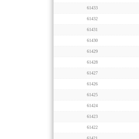
61433
61432
61431
61430
61429
61428
61427
61426
61425
61424
61423
61422
61421