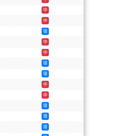
中
中
错
中
中
错
错
中
中
错
错
错