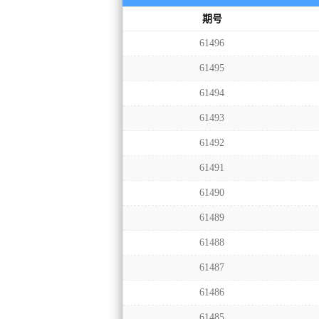
期号
61496
61495
61494
61493
61492
61491
61490
61489
61488
61487
61486
61485