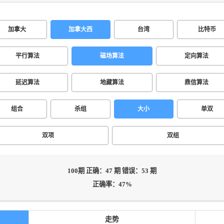
加拿大
加拿大西
台湾
比特币
平行算法
磁场算法
定向算法
延迟算法
地藏算法
鼎信算法
组合
杀组
大小
单双
双项
双组
100期 正确：47 期 错误：53 期
正确率：47%
走势