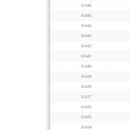
61446
61445
61444
61443
61442
61441
61440
61439
61438
61437
61436
61435
61434