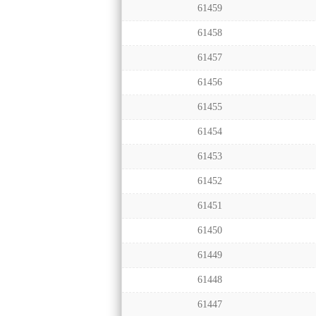
61459
61458
61457
61456
61455
61454
61453
61452
61451
61450
61449
61448
61447