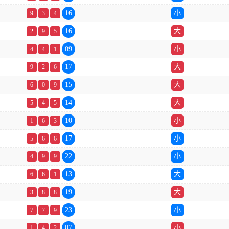
16
小
9
3
4
16
大
2
9
5
09
小
4
4
1
17
大
9
2
6
15
大
6
0
9
14
大
5
4
5
10
小
1
6
3
17
小
5
6
6
22
小
4
9
9
13
大
6
6
1
19
大
3
8
8
23
小
7
7
9
07
小
1
4
2