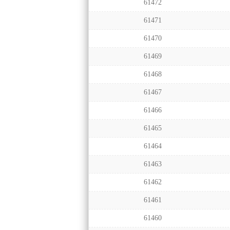
61472
61471
61470
61469
61468
61467
61466
61465
61464
61463
61462
61461
61460