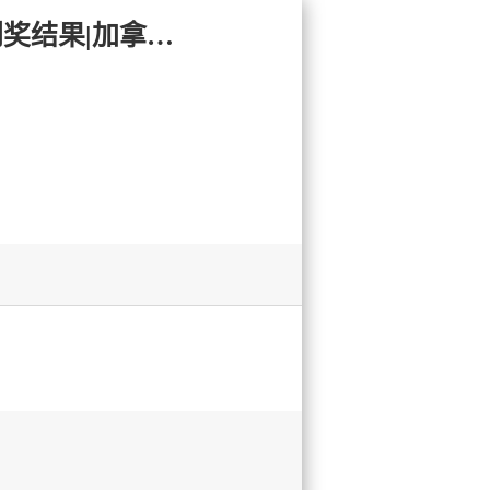
加拿大西28预测 易记地址-28yC.com 加拿大28-PC预测|刮奖结果|加拿大PC历史走势|加拿大PC28大神预测|加拿大结果咪牌查询|加拿大28刮奖预测