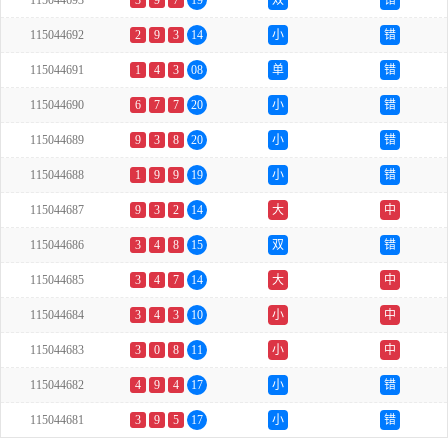
115044693
3
9
7
19
双
错
115044692
2
9
3
14
小
错
115044691
1
4
3
08
单
错
115044690
6
7
7
20
小
错
115044689
9
3
8
20
小
错
115044688
1
9
9
19
小
错
115044687
9
3
2
14
大
中
115044686
3
4
8
15
双
错
115044685
3
4
7
14
大
中
115044684
3
4
3
10
小
中
115044683
3
0
8
11
小
中
115044682
4
9
4
17
小
错
115044681
3
9
5
17
小
错