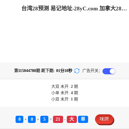
台湾28预测 易记地址-28yC.com 加拿大28-PC预测|刮奖结果|加拿大PC历史走势|加拿大PC28大神预测|加拿大结果咪牌查询|加拿大28刮奖预测
第
115044780
期 距下期:
01
分
10
秒
广告开关：
大双
未开:
2
期
小单
未开:
4
期
小双
未开:
1
期
8
8
5
21
大
单
咪牌
+
+
=
-