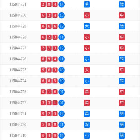
115044731
2
8
4
14
单
错
115044730
6
3
4
13
小
中
115044729
0
6
6
12
大
错
115044728
6
2
3
11
小
中
115044727
2
7
3
12
小
中
115044726
8
9
4
21
小
错
115044725
9
6
3
18
大
中
115044724
6
8
5
19
小
错
115044723
0
1
6
07
单
中
115044722
3
3
1
07
单
中
115044721
9
2
3
14
单
错
115044720
5
8
8
21
双
错
115044719
6
4
9
19
小
错