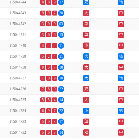
115044744
8
0
9
17
双
错
115044743
9
9
2
20
大
中
115044742
3
0
0
03
单
中
115044741
3
6
6
15
单
中
115044740
3
4
4
11
小
中
115044739
5
2
4
11
大
错
115044738
8
3
7
18
大
中
115044737
1
0
9
10
大
错
115044736
7
6
9
22
双
中
115044735
5
5
4
14
大
中
115044734
6
9
7
22
小
错
115044733
5
9
3
17
单
中
115044732
5
6
3
14
双
中