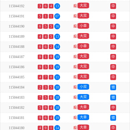
大双
115044192
3
6
4
13
殺
中
大双
115044191
5
1
1
07
殺
中
小单
115044190
6
5
5
16
殺
中
大双
115044189
4
4
5
13
殺
中
小单
115044188
6
6
2
14
殺
中
大双
115044187
9
1
9
19
殺
中
大双
115044186
9
5
5
19
殺
中
大双
115044185
4
7
0
11
殺
中
小双
115044184
2
3
5
10
殺
错
大双
115044183
7
5
6
18
殺
错
大单
115044182
5
9
4
18
殺
中
大单
115044181
9
6
4
19
殺
错
大单
115044180
4
9
1
14
殺
中