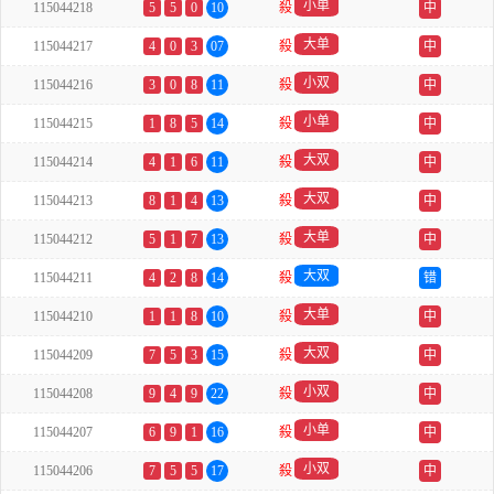
小单
115044218
5
5
0
10
殺
中
大单
115044217
4
0
3
07
殺
中
小双
115044216
3
0
8
11
殺
中
小单
115044215
1
8
5
14
殺
中
大双
115044214
4
1
6
11
殺
中
大双
115044213
8
1
4
13
殺
中
大单
115044212
5
1
7
13
殺
中
大双
115044211
4
2
8
14
殺
错
大单
115044210
1
1
8
10
殺
中
大双
115044209
7
5
3
15
殺
中
小双
115044208
9
4
9
22
殺
中
小单
115044207
6
9
1
16
殺
中
小双
115044206
7
5
5
17
殺
中