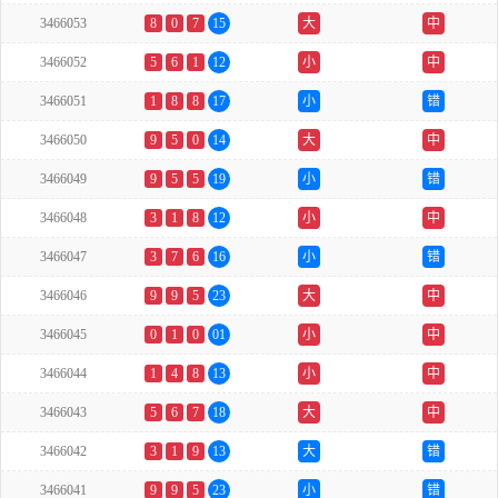
3466053
8
0
7
15
大
中
3466052
5
6
1
12
小
中
3466051
1
8
8
17
小
错
3466050
9
5
0
14
大
中
3466049
9
5
5
19
小
错
3466048
3
1
8
12
小
中
3466047
3
7
6
16
小
错
3466046
9
9
5
23
大
中
3466045
0
1
0
01
小
中
3466044
1
4
8
13
小
中
3466043
5
6
7
18
大
中
3466042
3
1
9
13
大
错
3466041
9
9
5
23
小
错