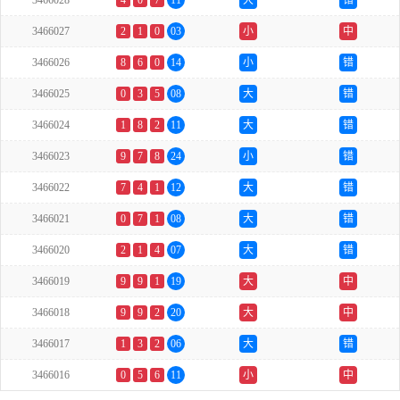
3466028
4
0
7
11
大
错
3466027
2
1
0
03
小
中
3466026
8
6
0
14
小
错
3466025
0
3
5
08
大
错
3466024
1
8
2
11
大
错
3466023
9
7
8
24
小
错
3466022
7
4
1
12
大
错
3466021
0
7
1
08
大
错
3466020
2
1
4
07
大
错
3466019
9
9
1
19
大
中
3466018
9
9
2
20
大
中
3466017
1
3
2
06
大
错
3466016
0
5
6
11
小
中