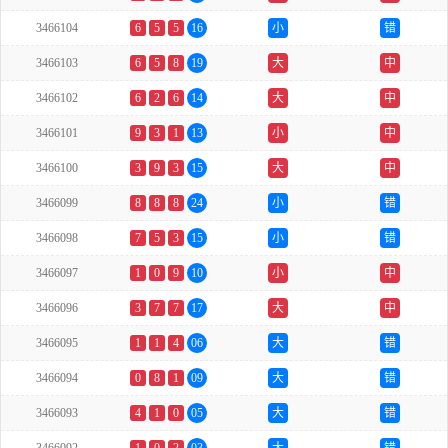
3466104
6
5
5
16
小
错
3466103
6
5
8
19
大
中
3466102
6
2
6
14
大
中
3466101
9
3
1
13
小
中
3466100
3
9
3
15
大
中
3466099
8
8
8
24
小
错
3466098
7
5
3
15
小
错
3466097
1
0
9
10
小
中
3466096
3
7
7
17
大
中
3466095
1
1
4
06
大
错
3466094
0
8
1
09
大
错
3466093
4
1
0
05
大
错