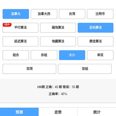
加拿大
加拿大西
台湾
比特币
平行算法
磁场算法
定向算法
延迟算法
地藏算法
鼎信算法
组合
杀组
大小
单双
双项
双组
100期 正确：45 期 错误：55 期
正确率：45%
预测
走势
统计