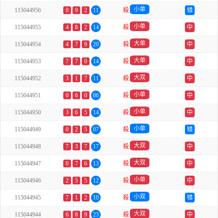
小单
115044956
0
9
2
11
殺
错
小单
115044955
4
8
2
14
殺
中
大单
115044954
4
7
9
20
殺
中
大单
115044953
7
7
0
14
殺
中
大双
115044952
3
1
7
11
殺
中
小单
115044951
0
6
0
06
殺
中
小单
115044950
3
6
5
14
殺
中
小单
115044949
0
2
5
07
殺
错
大双
115044948
7
3
7
17
殺
中
大双
115044947
0
7
6
13
殺
中
小单
115044946
2
5
5
12
殺
中
小双
115044945
7
1
2
10
殺
错
大双
115044944
6
8
9
23
殺
中