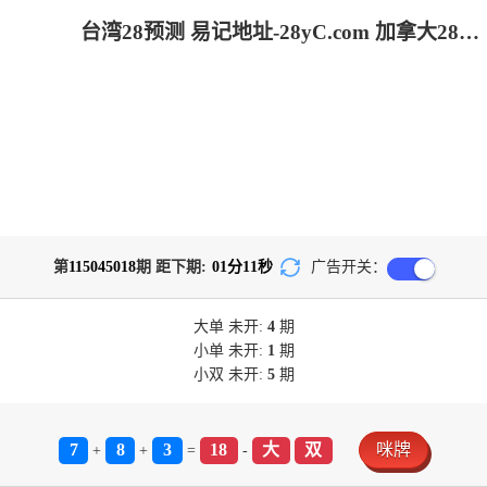
台湾28预测 易记地址-28yC.com 加拿大28-PC预测|刮奖结果|加拿大PC历史走势|加拿大PC28大神预测|加拿大结果咪牌查询|加拿大28刮奖预测
第
115045018
期 距下期:
01
分
11
秒
广告开关：
大单
未开:
4
期
小单
未开:
1
期
小双
未开:
5
期
7
8
3
18
大
双
咪牌
+
+
=
-