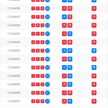
115044099
9
3
6
18
小
单
错
115044098
7
1
0
08
小
双
中
115044097
3
7
0
10
大
双
中
115044096
4
8
2
14
大
双
中
115044095
2
1
4
07
小
双
中
115044094
4
7
0
11
小
单
中
115044093
5
4
3
12
大
单
错
115044092
0
5
1
06
小
单
中
115044091
6
9
3
18
小
单
错
115044090
7
1
1
09
小
双
中
115044089
9
7
5
21
大
双
中
115044088
6
1
0
07
小
单
中
115044087
4
3
9
16
大
单
中