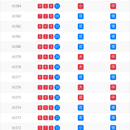
61584
9
2
0
11
小
中
61583
7
2
0
09
双
错
61582
0
6
9
15
双
错
61581
0
2
3
05
双
错
61580
0
4
3
07
双
错
61579
5
6
9
20
大
中
61578
9
8
3
20
大
中
61577
6
6
7
19
双
错
61576
5
3
8
16
大
中
61575
5
8
7
20
双
中
61574
9
0
6
15
双
错
61573
9
8
5
22
单
错
61572
5
7
3
15
小
错