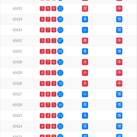
61635
5
9
8
22
双
中
61634
4
7
9
20
单
错
61633
8
7
6
21
小
错
61632
3
2
2
07
单
中
61631
3
1
4
08
单
错
61630
8
7
6
21
大
中
61629
4
2
5
11
小
中
61628
9
7
3
19
大
中
61627
6
8
7
21
小
错
61626
8
7
1
16
单
错
61625
0
4
9
13
大
错
61624
4
1
6
11
双
错