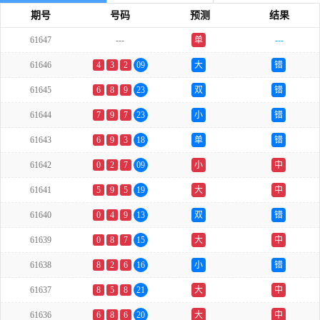
期号
号码
预测
结果
61647
---
单
---
61646
4
3
2
09
大
错
61645
6
8
9
23
双
错
61644
7
9
7
23
小
错
61643
6
9
3
18
单
错
61642
0
2
7
09
小
中
61641
5
9
5
19
大
中
61640
0
4
9
13
双
错
61639
0
8
7
15
大
中
61638
8
2
6
16
小
错
61637
8
5
8
21
大
中
61636
6
8
6
20
大
中