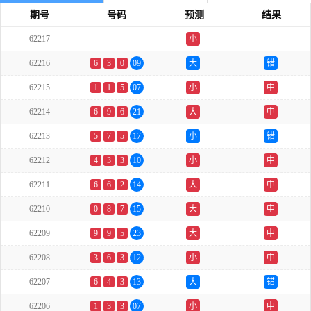
期号
号码
预测
结果
62217
---
小
---
单
62216
6
3
0
09
大
错
62215
1
1
5
07
小
中
62214
6
9
6
21
大
中
62213
5
7
5
17
小
错
62212
4
3
3
10
小
中
62211
6
6
2
14
大
中
62210
0
8
7
15
大
中
62209
9
9
5
23
大
中
62208
3
6
3
12
小
中
62207
6
4
3
13
大
错
62206
1
3
3
07
小
中