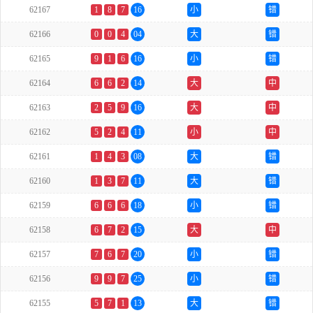
62167
1
8
7
16
小
错
62166
0
0
4
04
大
错
62165
9
1
6
16
小
错
62164
6
6
2
14
大
中
62163
2
5
9
16
大
中
62162
5
2
4
11
小
中
62161
1
4
3
08
大
错
62160
1
3
7
11
大
错
62159
6
6
6
18
小
错
62158
6
7
2
15
大
中
62157
7
6
7
20
小
错
62156
9
9
7
25
小
错
62155
5
7
1
13
大
错