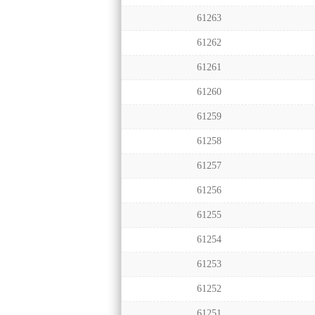
61263
61262
61261
61260
61259
61258
61257
61256
61255
61254
61253
61252
61251