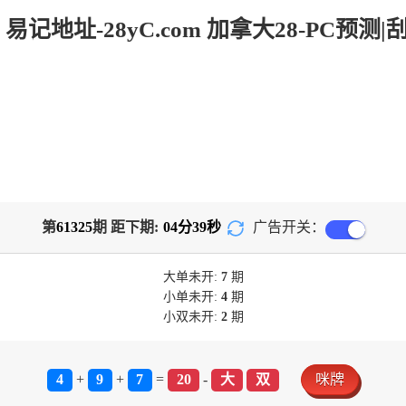
第
61325
期 距下期:
04
分
38
秒
广告开关：
大单
未开:
7
期
小单
未开:
4
期
小双
未开:
2
期
4
+
9
+
7
=
20
-
大
双
咪牌