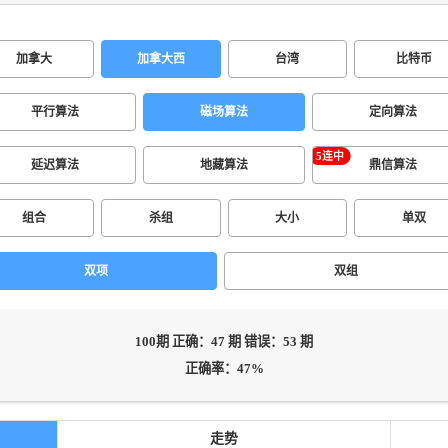
加拿大
加拿大西
台湾
比特币
平行算法
磁场算法
定向算法
延迟算法
地藏算法
鼎信算法
组合
杀组
大小
单双
双项
双组
100期 正确：47 期 错误：53 期
正确率：47%
走势