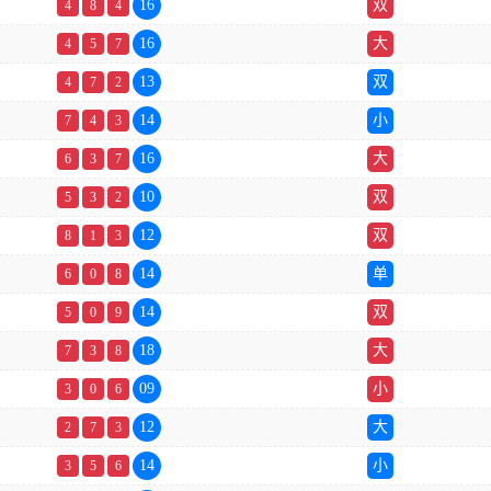
16
双
4
8
4
16
大
4
5
7
13
双
4
7
2
14
小
7
4
3
16
大
6
3
7
10
双
5
3
2
12
双
8
1
3
14
单
6
0
8
14
双
5
0
9
18
大
7
3
8
09
小
3
0
6
12
大
2
7
3
14
小
3
5
6