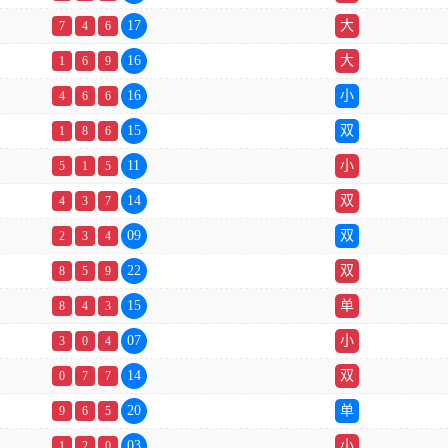
17
大
7
4
6
16
大
1
6
9
16
小
4
6
6
15
双
1
8
6
11
小
5
1
5
14
双
4
3
7
09
双
2
3
4
22
双
8
5
9
15
单
8
4
3
07
小
3
0
4
14
双
0
7
7
20
单
9
6
5
03
小
1
2
0