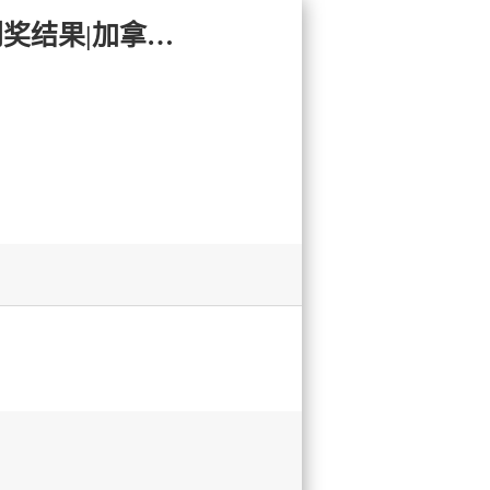
加拿大西28预测 易记地址-28yC.com 加拿大28-PC预测|刮奖结果|加拿大PC历史走势|加拿大PC28大神预测|加拿大结果咪牌查询|加拿大28刮奖预测