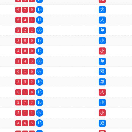
13
大
6
7
0
11
大
6
4
1
06
单
2
2
2
17
小
8
9
0
12
小
4
8
0
08
单
1
4
3
07
双
0
1
6
10
单
3
5
2
15
大
6
1
8
16
小
2
7
7
07
小
5
1
1
15
双
4
6
5