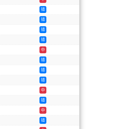
错
错
错
错
中
错
错
错
中
错
中
错