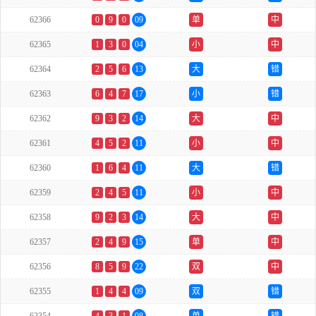
62366
0
9
0
09
单
中
62365
1
3
0
04
小
中
62364
2
5
6
13
大
错
62363
6
4
7
17
小
错
62362
9
3
2
14
大
中
62361
4
5
2
11
小
中
62360
1
6
4
11
大
错
62359
2
4
5
11
小
中
62358
9
2
3
14
大
中
62357
2
4
9
15
单
中
62356
8
5
9
22
双
中
62355
1
4
4
09
双
错