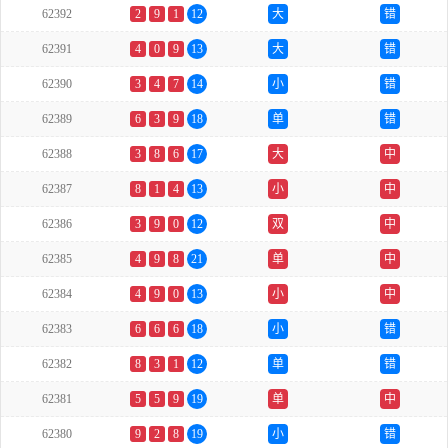
62392
2
9
1
12
大
错
62391
4
0
9
13
大
错
62390
3
4
7
14
小
错
62389
6
3
9
18
单
错
62388
3
8
6
17
大
中
62387
8
1
4
13
小
中
62386
3
9
0
12
双
中
62385
4
9
8
21
单
中
62384
4
9
0
13
小
中
62383
6
6
6
18
小
错
62382
8
3
1
12
单
错
62381
5
5
9
19
单
中
62380
9
2
8
19
小
错