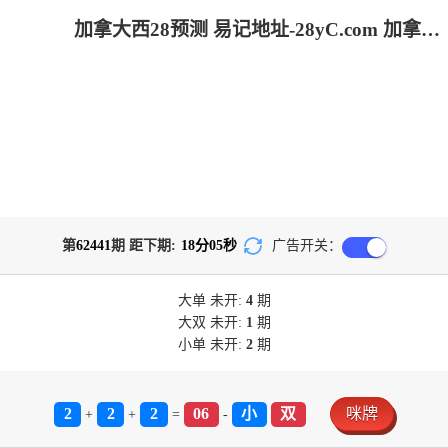
加拿大西28预测 易记地址-28yC.com 加拿大28-PC预测|刮奖结果|加拿大PC历史走势|加拿大PC28大神预测|加拿大结果咪牌查询|加拿大28刮奖预测
第
62441
期 距下期:
18
分
04
秒
广告开关：
大单
未开:
4
期
大双
未开:
1
期
小单
未开:
2
期
2
2
2
06
小
双
咪牌
+
+
=
-