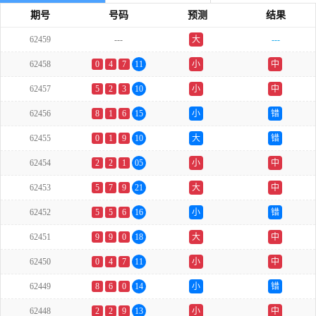
期号
号码
预测
结果
62459
---
大
---
单
62458
0
4
7
11
小
中
62457
5
2
3
10
小
中
62456
8
1
6
15
小
错
62455
0
1
9
10
大
错
62454
2
2
1
05
小
中
62453
5
7
9
21
大
中
62452
5
5
6
16
小
错
62451
9
9
0
18
大
中
62450
0
4
7
11
小
中
62449
8
6
0
14
小
错
62448
2
2
9
13
小
中