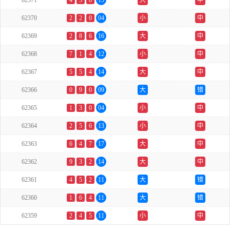
62371
4
3
8
15
大
中
62370
2
2
0
04
小
中
62369
2
8
6
16
大
中
62368
7
1
4
12
小
中
62367
5
5
4
14
大
中
62366
0
9
0
09
大
错
62365
1
3
0
04
小
中
62364
2
5
6
13
小
中
62363
6
4
7
17
大
中
62362
9
3
2
14
大
中
62361
4
5
2
11
大
错
62360
1
6
4
11
大
错
62359
2
4
5
11
小
中