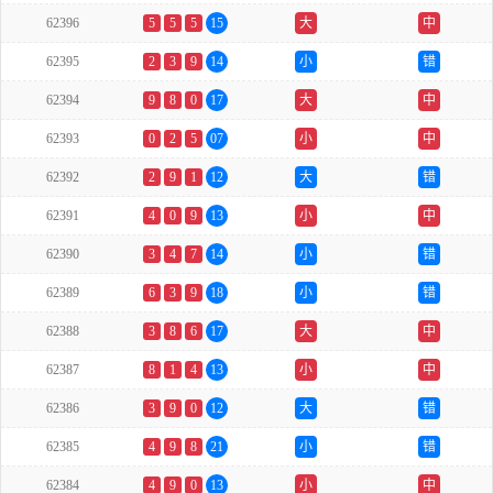
62396
5
5
5
15
大
中
62395
2
3
9
14
小
错
62394
9
8
0
17
大
中
62393
0
2
5
07
小
中
62392
2
9
1
12
大
错
62391
4
0
9
13
小
中
62390
3
4
7
14
小
错
62389
6
3
9
18
小
错
62388
3
8
6
17
大
中
62387
8
1
4
13
小
中
62386
3
9
0
12
大
错
62385
4
9
8
21
小
错
62384
4
9
0
13
小
中