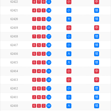
62422
4
7
0
11
小
中
62421
4
9
1
14
小
错
62420
7
1
5
13
大
错
62419
5
0
3
08
小
中
62418
7
2
8
17
小
错
62417
8
5
5
18
小
错
62416
6
5
2
13
大
错
62415
6
1
3
10
大
错
62414
1
4
6
11
小
中
62413
0
5
5
10
小
中
62412
6
8
3
17
小
错
62411
2
6
6
14
小
错
62410
6
1
2
09
大
错