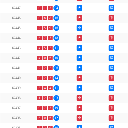
62447
0
1
3
04
大
错
62446
0
8
8
16
大
中
62445
2
5
9
16
小
错
62444
6
7
5
18
大
中
62443
4
5
2
11
大
错
62442
4
0
6
10
大
错
62441
2
2
2
06
大
错
62440
9
2
3
14
大
中
62439
3
4
4
11
大
错
62438
1
2
0
03
小
中
62437
9
7
3
19
大
中
62436
6
0
6
12
小
中