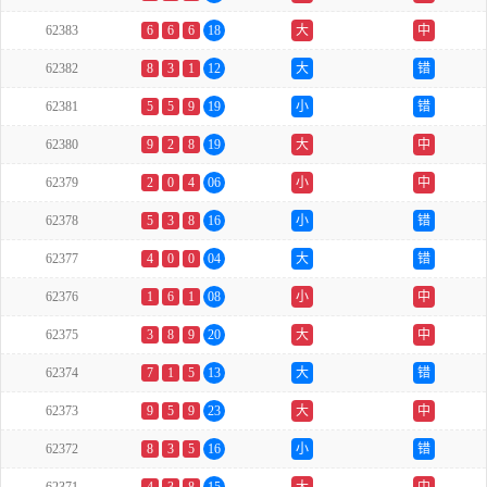
62383
6
6
6
18
大
中
62382
8
3
1
12
大
错
62381
5
5
9
19
小
错
62380
9
2
8
19
大
中
62379
2
0
4
06
小
中
62378
5
3
8
16
小
错
62377
4
0
0
04
大
错
62376
1
6
1
08
小
中
62375
3
8
9
20
大
中
62374
7
1
5
13
大
错
62373
9
5
9
23
大
中
62372
8
3
5
16
小
错