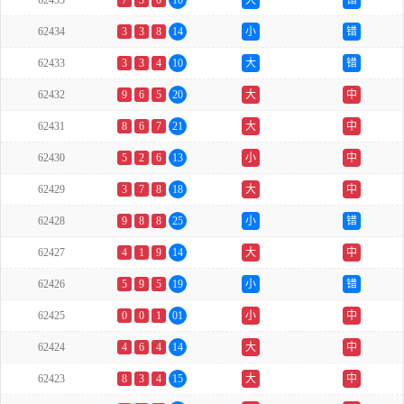
62435
7
3
0
10
大
错
62434
3
3
8
14
小
错
62433
3
3
4
10
大
错
62432
9
6
5
20
大
中
62431
8
6
7
21
大
中
62430
5
2
6
13
小
中
62429
3
7
8
18
大
中
62428
9
8
8
25
小
错
62427
4
1
9
14
大
中
62426
5
9
5
19
小
错
62425
0
0
1
01
小
中
62424
4
6
4
14
大
中
62423
8
3
4
15
大
中