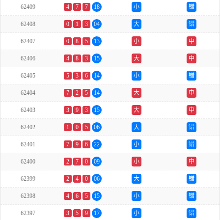
62409
4
7
7
18
小
错
62408
0
1
3
04
大
错
62407
0
8
5
13
小
中
62406
4
8
3
15
大
中
62405
5
3
6
14
小
错
62404
7
2
5
14
大
中
62403
3
9
3
15
大
中
62402
1
0
5
06
大
错
62401
7
9
6
22
小
错
62400
2
7
0
09
小
中
62399
2
4
0
06
大
错
62398
4
6
5
15
小
错
62397
3
5
9
17
小
错