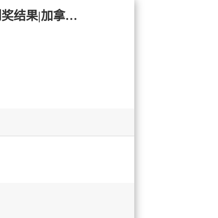
加拿大西28预测 易记地址-28yC.com 加拿大28-PC预测|刮奖结果|加拿大PC历史走势|加拿大PC28大神预测|加拿大结果咪牌查询|加拿大28刮奖预测