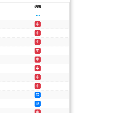
结果
---
中
中
中
中
中
中
中
中
错
错
中