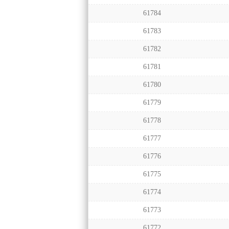
61784
61783
61782
61781
61780
61779
61778
61777
61776
61775
61774
61773
61772