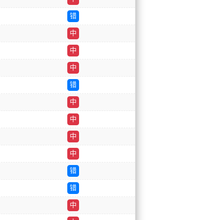
错
中
中
中
错
中
中
中
中
错
错
中