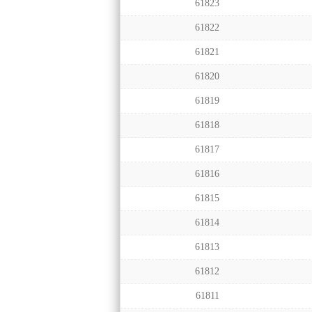
61823
61822
61821
61820
61819
61818
61817
61816
61815
61814
61813
61812
61811