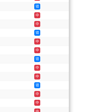
错
中
中
错
中
中
错
中
中
错
中
中
中