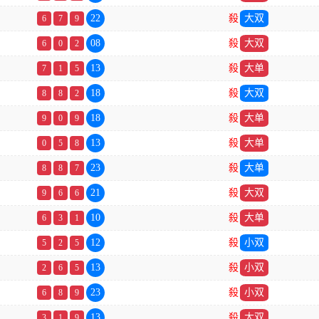
22
殺
大双
6
7
9
08
殺
大双
6
0
2
13
殺
大单
7
1
5
18
殺
大双
8
8
2
18
殺
大单
9
0
9
13
殺
大单
0
5
8
23
殺
大单
8
8
7
21
殺
大双
9
6
6
10
殺
大单
6
3
1
12
殺
小双
5
2
5
13
殺
小双
2
6
5
23
殺
小双
6
8
9
13
殺
大双
3
1
9