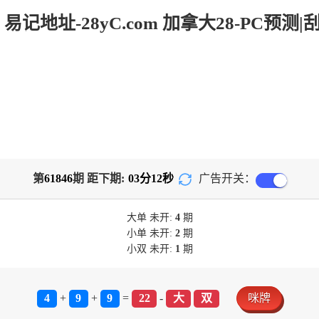
第
61846
期 距下期:
03
分
12
秒
广告开关：
大单
未开:
4
期
小单
未开:
2
期
小双
未开:
1
期
4
+
9
+
9
=
22
-
大
双
咪牌