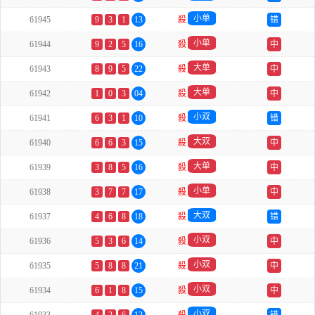
小单
61945
9
3
1
13
殺
错
小单
61944
9
2
5
16
殺
中
大单
61943
8
9
5
22
殺
中
大单
61942
1
0
3
04
殺
中
小双
61941
6
3
1
10
殺
错
大双
61940
6
6
3
15
殺
中
大单
61939
3
8
5
16
殺
中
小单
61938
3
7
7
17
殺
中
大双
61937
4
6
8
18
殺
错
小双
61936
5
3
6
14
殺
中
小双
61935
5
8
8
21
殺
中
小双
61934
6
1
8
15
殺
中
小双