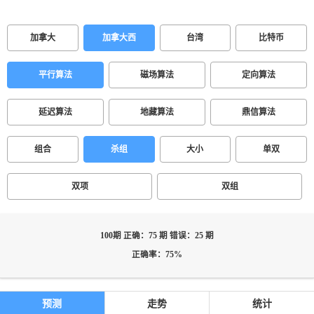
加拿大
加拿大西
台湾
比特币
平行算法
磁场算法
定向算法
延迟算法
地藏算法
鼎信算法
组合
杀组
大小
单双
双项
双组
100期 正确：75 期 错误：25 期
正确率：75%
预测
走势
统计