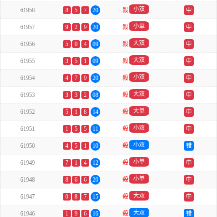
小双
61958
8
5
7
20
殺
中
小单
61957
9
2
9
20
殺
中
大双
61956
5
0
4
09
殺
中
大双
61955
3
5
1
09
殺
中
小双
61954
4
7
9
20
殺
中
大双
61953
3
3
2
08
殺
中
大单
61952
5
1
8
14
殺
中
小双
61951
1
5
5
11
殺
中
小双
61950
4
5
1
10
殺
错
小单
61949
7
1
4
12
殺
中
小单
61948
8
6
6
20
殺
中
大双
61947
0
8
7
15
殺
中
大双
61946
1
9
6
16
殺
错