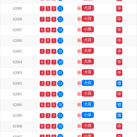
大双
62009
7
5
9
21
殺
中
小双
62008
7
0
6
13
殺
中
小单
62007
6
0
4
10
殺
中
大双
62006
4
8
1
13
殺
中
大单
62005
1
5
4
10
殺
中
大单
62004
0
3
7
10
殺
中
大双
62003
4
1
0
05
殺
中
大双
62002
3
8
3
14
殺
错
小双
62001
1
1
9
11
殺
中
大双
62000
8
4
8
20
殺
错
小单
61999
5
3
3
11
殺
错
小双
61998
9
6
4
19
殺
中
小单