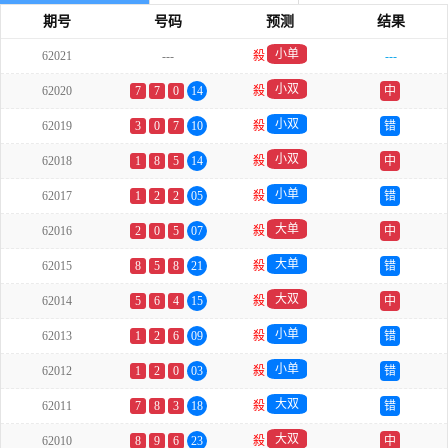
期号
号码
预测
结果
小单
62021
---
殺
---
小双
62020
7
7
0
14
殺
中
小双
62019
3
0
7
10
殺
错
小双
62018
1
8
5
14
殺
中
小单
62017
1
2
2
05
殺
错
大单
62016
2
0
5
07
殺
中
大单
62015
8
5
8
21
殺
错
大双
62014
5
6
4
15
殺
中
小单
62013
1
2
6
09
殺
错
小单
62012
1
2
0
03
殺
错
大双
62011
7
8
3
18
殺
错
大双
62010
8
9
6
23
殺
中