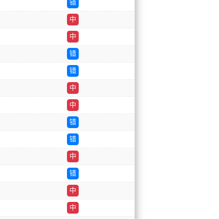
错
中
中
错
错
中
中
错
错
中
错
中
中