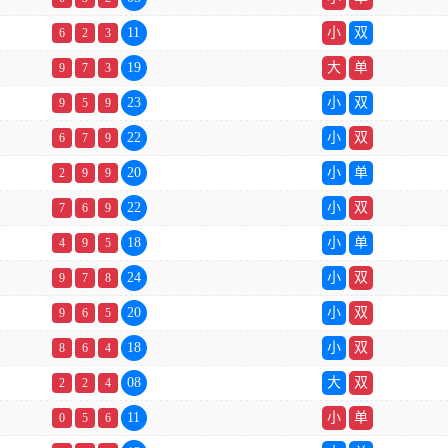
11
小
双
6
2
3
19
大
单
9
7
3
23
小
双
9
5
9
22
小
双
6
7
9
20
小
单
2
9
9
22
小
双
7
6
9
18
小
单
4
9
5
24
小
双
9
7
8
20
小
双
9
6
5
18
小
双
8
6
4
08
大
双
2
2
4
11
小
单
0
5
6