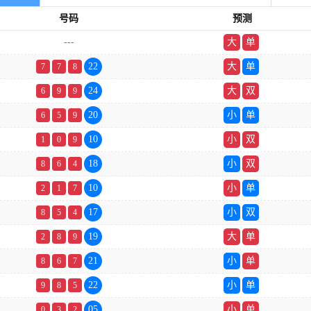
号码
预测
---
大
单
22
大
单
7
7
8
24
大
双
6
9
9
20
小
单
6
5
9
10
小
双
1
0
9
18
小
双
8
6
4
10
小
单
2
1
7
17
小
双
8
5
4
19
大
单
2
8
9
21
小
单
8
6
7
22
小
单
9
8
5
05
小
单
0
3
2