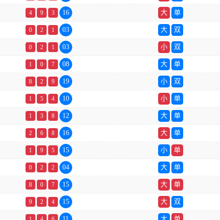
16
大
单
4
9
3
03
大
双
0
2
1
03
小
双
0
2
1
08
大
单
1
0
7
19
小
双
8
2
9
10
小
单
1
5
4
12
大
单
1
3
8
16
大
单
2
6
8
15
小
单
1
9
5
04
大
单
0
2
2
15
大
单
8
0
7
15
大
双
9
2
4
11
大
单
1
4
6