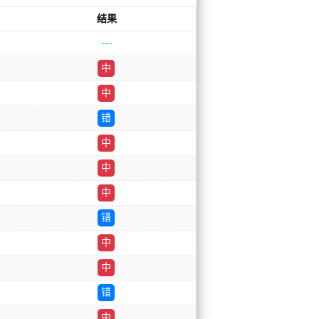
结果
---
中
中
错
中
中
中
错
中
中
错
中