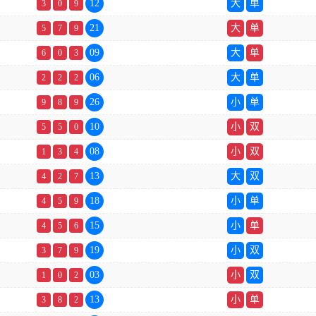
12
大
单
3
0
9
21
大
单
5
7
9
09
大
单
6
0
3
06
大
单
2
2
2
26
小
单
9
8
9
10
小
双
5
5
0
08
小
双
1
3
4
13
大
双
4
2
7
18
小
单
4
5
9
15
小
单
4
5
6
19
小
双
3
7
9
03
小
双
1
0
2
13
小
单
3
8
2