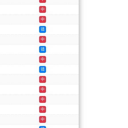
中
中
错
中
错
中
错
中
中
中
中
中