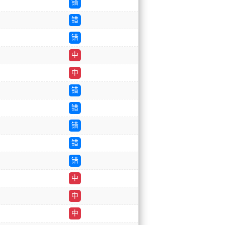
错
错
错
中
中
错
错
错
错
错
中
中
中