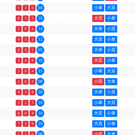
04
小单
大双
1
3
0
18
大双
小单
8
5
5
14
大单
小双
1
9
4
12
大双
小单
4
5
3
05
大单
小双
0
4
1
18
大双
小单
5
4
9
15
小单
大双
5
6
4
08
小双
大单
1
6
1
20
大单
小双
9
3
8
10
小单
大双
3
2
5
10
大双
小单
6
0
4
19
大双
小单
7
3
9
08
小双
大单
1
7
0