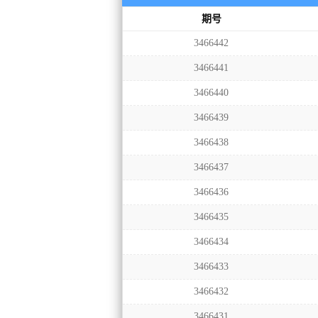
期号
3466442
3466441
3466440
3466439
3466438
3466437
3466436
3466435
3466434
3466433
3466432
3466431