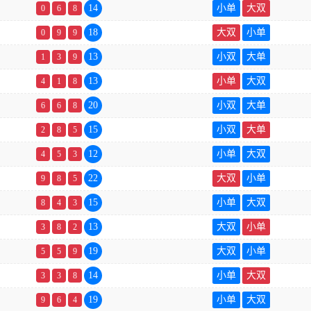
14
小单
大双
0
6
8
18
大双
小单
0
9
9
13
小双
大单
1
3
9
13
小单
大双
4
1
8
20
小双
大单
6
6
8
15
小双
大单
2
8
5
12
小单
大双
4
5
3
22
大双
小单
9
8
5
15
小单
大双
8
4
3
13
大双
小单
3
8
2
19
大双
小单
5
5
9
14
小单
大双
3
3
8
19
小单
大双
9
6
4