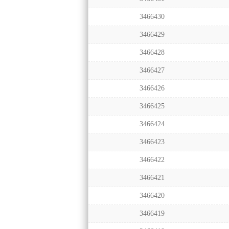
3466430
3466429
3466428
3466427
3466426
3466425
3466424
3466423
3466422
3466421
3466420
3466419