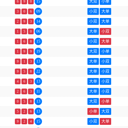
15
大双
小单
6
9
0
09
小双
大单
3
0
6
14
小双
大单
2
9
3
06
大单
小双
1
5
0
15
小双
大单
1
6
8
19
大双
小单
1
9
9
13
大单
小双
9
1
3
22
大单
小双
9
5
8
13
大单
小双
4
6
3
11
大单
小双
2
6
3
13
大双
小单
0
5
8
13
小单
大双
5
2
6
15
小双
大单
9
2
4