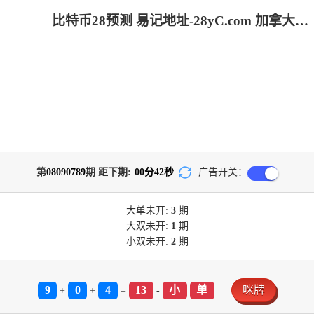
比特币28预测 易记地址-28yC.com 加拿大28-PC预测|刮奖结果|加拿大PC历史走势|加拿大PC28大神预测|加拿大结果咪牌查询|加拿大28刮奖预测
第
08090789
期 距下期:
00
分
41
秒
广告开关：
大单
未开:
3
期
大双
未开:
1
期
小双
未开:
2
期
9
0
4
13
小
单
咪牌
+
+
=
-