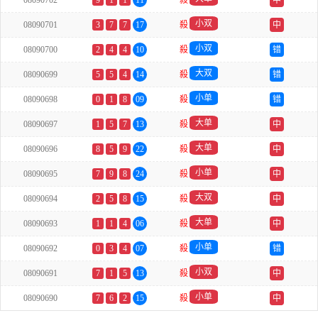
08090702
9
1
1
11
殺
中
小双
08090701
3
7
7
17
殺
中
小双
08090700
2
4
4
10
殺
错
大双
08090699
5
5
4
14
殺
错
小单
08090698
0
1
8
09
殺
错
大单
08090697
1
5
7
13
殺
中
大单
08090696
8
5
9
22
殺
中
小单
08090695
7
9
8
24
殺
中
大双
08090694
2
5
8
15
殺
中
大单
08090693
1
1
4
06
殺
中
小单
08090692
0
3
4
07
殺
错
小双
08090691
7
1
5
13
殺
中
小单
08090690
7
6
2
15
殺
中