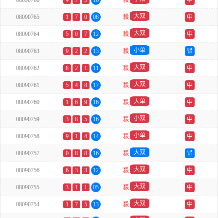
08090766
4
7
5
16
殺
中
大双
08090765
1
7
0
08
殺
中
大双
08090764
5
0
7
12
殺
中
小单
08090763
9
2
2
13
殺
错
大双
08090762
8
2
1
11
殺
中
大双
08090761
5
4
8
17
殺
中
大单
08090760
1
6
9
16
殺
中
小双
08090759
3
8
5
16
殺
中
小单
08090758
9
1
4
14
殺
中
大双
08090757
0
8
8
16
殺
错
大双
08090756
6
3
3
12
殺
中
大双
08090755
3
1
1
05
殺
中
大双
08090754
1
7
5
13
殺
中