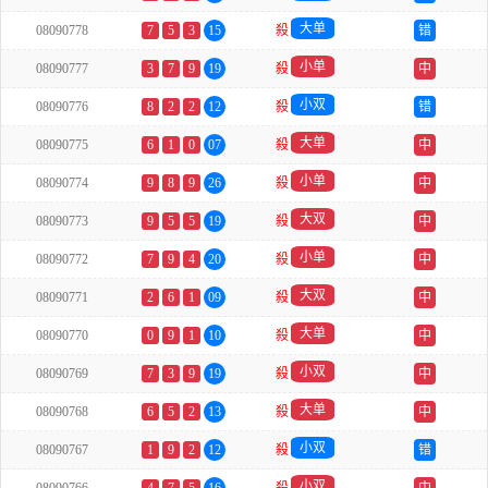
大单
08090778
7
5
3
15
殺
错
小单
08090777
3
7
9
19
殺
中
小双
08090776
8
2
2
12
殺
错
大单
08090775
6
1
0
07
殺
中
小单
08090774
9
8
9
26
殺
中
大双
08090773
9
5
5
19
殺
中
小单
08090772
7
9
4
20
殺
中
大双
08090771
2
6
1
09
殺
中
大单
08090770
0
9
1
10
殺
中
小双
08090769
7
3
9
19
殺
中
大单
08090768
6
5
2
13
殺
中
小双
08090767
1
9
2
12
殺
错
小双