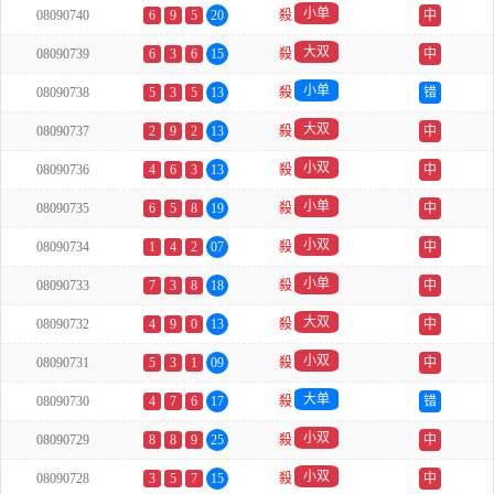
小单
08090740
6
9
5
20
殺
中
大双
08090739
6
3
6
15
殺
中
小单
08090738
5
3
5
13
殺
错
大双
08090737
2
9
2
13
殺
中
小双
08090736
4
6
3
13
殺
中
小单
08090735
6
5
8
19
殺
中
小双
08090734
1
4
2
07
殺
中
小单
08090733
7
3
8
18
殺
中
大双
08090732
4
9
0
13
殺
中
小双
08090731
5
3
1
09
殺
中
大单
08090730
4
7
6
17
殺
错
小双
08090729
8
8
9
25
殺
中
小双
08090728
3
5
7
15
殺
中