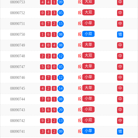
大双
08090753
4
4
1
09
殺
中
大双
08090752
0
2
3
05
殺
中
小单
08090751
6
7
2
15
殺
中
小双
08090750
1
6
1
08
殺
错
大单
08090749
4
0
4
08
殺
中
大双
08090748
2
2
8
12
殺
中
大单
08090747
5
0
0
05
殺
中
小单
08090746
4
7
1
12
殺
中
大单
08090745
4
2
8
14
殺
中
小单
08090744
7
0
1
08
殺
中
小双
08090743
5
6
9
20
殺
中
小双
08090742
9
2
2
13
殺
中
小单
08090741
3
4
2
09
殺
错