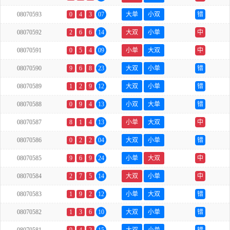
08070593
0
4
3
07
大单
小双
错
08070592
2
6
6
14
大双
小单
中
08070591
0
5
4
09
小单
大双
中
08070590
9
6
8
23
大双
小单
错
08070589
1
2
9
12
大双
小单
错
08070588
0
9
4
13
小双
大单
错
08070587
8
1
4
13
小单
大双
中
08070586
0
2
2
04
大双
小单
错
08070585
9
6
9
24
小单
大双
中
08070584
2
7
5
14
大双
小单
中
08070583
1
9
2
12
小单
大双
错
08070582
1
3
6
10
大双
小单
错