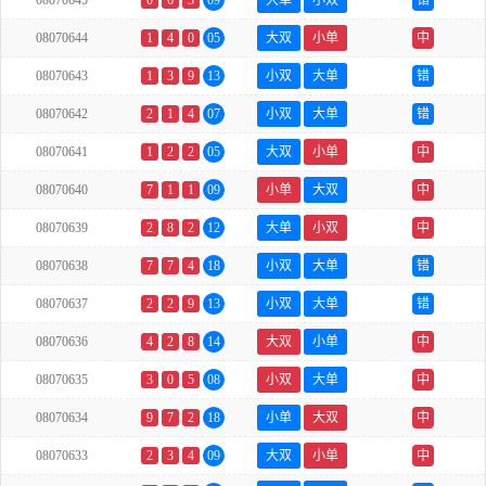
08070645
0
6
3
09
大单
小双
错
08070644
1
4
0
05
大双
小单
中
08070643
1
3
9
13
小双
大单
错
08070642
2
1
4
07
小双
大单
错
08070641
1
2
2
05
大双
小单
中
08070640
7
1
1
09
小单
大双
中
08070639
2
8
2
12
大单
小双
中
08070638
7
7
4
18
小双
大单
错
08070637
2
2
9
13
小双
大单
错
08070636
4
2
8
14
大双
小单
中
08070635
3
0
5
08
小双
大单
中
08070634
9
7
2
18
小单
大双
中
08070633
2
3
4
09
大双
小单
中