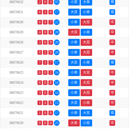
08070632
2
0
3
05
小双
大单
错
08070631
6
3
8
17
大双
小单
错
08070630
6
9
7
22
小单
大双
中
08070629
4
8
8
20
大双
小单
中
08070628
3
8
9
20
小单
大双
中
08070627
9
2
9
20
小单
大双
中
08070626
7
3
7
17
大双
小单
错
08070625
6
8
2
16
小单
大双
中
08070624
8
0
8
16
小单
大双
中
08070623
3
6
7
16
小单
大双
中
08070622
1
4
8
13
大双
小单
中
08070621
1
8
8
17
小单
大双
错
08070620
9
8
8
25
大单
小双
中