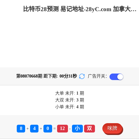
比特币28预测 易记地址-28yC.com 加拿大28-PC预测|刮奖结果|加拿大PC历史走势|加拿大PC28大神预测|加拿大结果咪牌查询|加拿大28刮奖预测
第
08070668
期 距下期:
00
分
31
秒
广告开关：
大单
未开:
1
期
大双
未开:
3
期
小单
未开:
4
期
8
4
0
12
小
双
咪牌
+
+
=
-