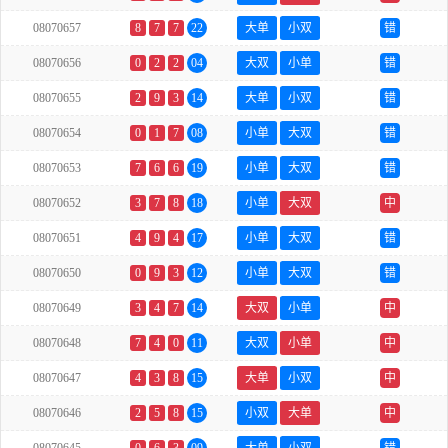
08070657
8
7
7
22
大单
小双
错
08070656
0
2
2
04
大双
小单
错
08070655
2
9
3
14
大单
小双
错
08070654
0
1
7
08
小单
大双
错
08070653
7
6
6
19
小单
大双
错
08070652
3
7
8
18
小单
大双
中
08070651
4
9
4
17
小单
大双
错
08070650
0
9
3
12
小单
大双
错
08070649
3
4
7
14
大双
小单
中
08070648
7
4
0
11
大双
小单
中
08070647
4
3
8
15
大单
小双
中
08070646
2
5
8
15
小双
大单
中