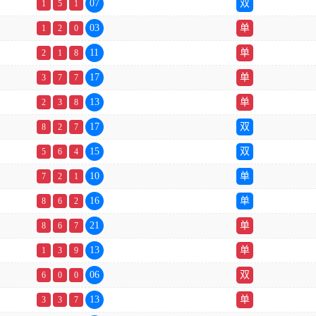
07
双
1
5
1
03
单
1
2
0
11
单
2
1
8
17
单
3
7
7
13
单
2
3
8
17
双
8
2
7
15
双
5
6
4
10
单
7
2
1
16
单
8
6
2
21
单
8
6
7
13
单
1
3
9
06
双
6
0
0
13
单
3
3
7