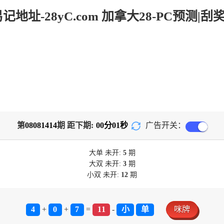
第
08081414
期 距下期:
00
分
00
秒
广告开关：
大单
未开:
5
期
大双
未开:
3
期
小双
未开:
12
期
4
+
0
+
7
=
11
-
小
单
咪牌