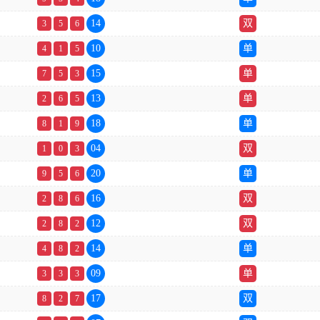
14
双
3
5
6
10
单
4
1
5
15
单
7
5
3
13
单
2
6
5
18
单
8
1
9
04
双
1
0
3
20
单
9
5
6
16
双
2
8
6
12
双
2
8
2
14
单
4
8
2
09
单
3
3
3
17
双
8
2
7