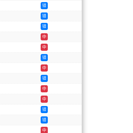
错
错
错
中
中
错
中
错
中
中
错
错
中