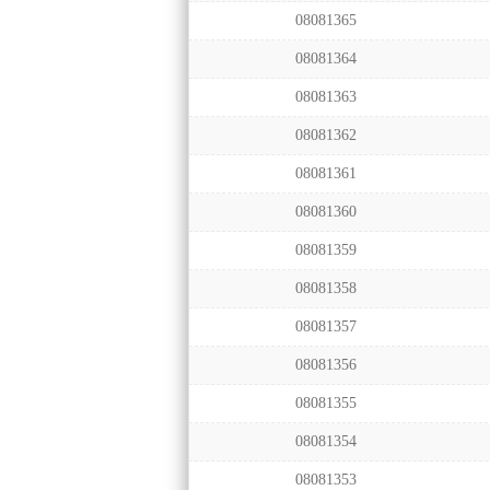
08081365
08081364
08081363
08081362
08081361
08081360
08081359
08081358
08081357
08081356
08081355
08081354
08081353