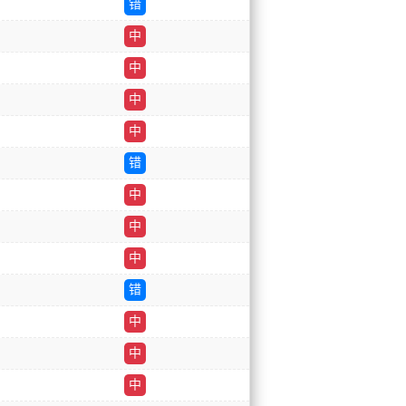
错
中
中
中
中
错
中
中
中
错
中
中
中