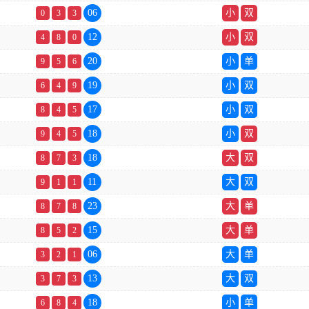
06
小
双
0
3
3
12
小
双
4
8
0
20
小
单
9
5
6
19
小
双
6
4
9
17
小
双
8
4
5
18
小
双
9
4
5
18
大
双
8
7
3
11
大
双
9
1
1
23
大
单
8
7
8
15
大
单
8
5
2
06
大
单
3
2
1
13
大
双
3
7
3
18
小
单
6
8
4