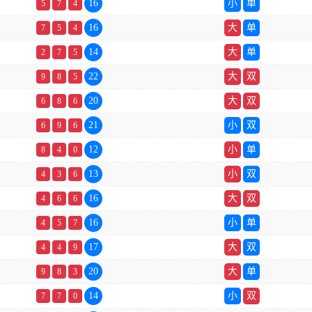
16
小
单
5
7
4
16
大
单
7
5
4
14
大
单
2
7
5
22
大
双
9
8
5
20
大
双
6
8
6
21
小
双
6
9
6
12
小
单
8
4
0
13
小
双
4
3
6
16
大
双
4
6
6
16
小
单
4
5
7
17
大
双
4
4
9
20
大
单
9
8
3
14
小
双
7
7
0