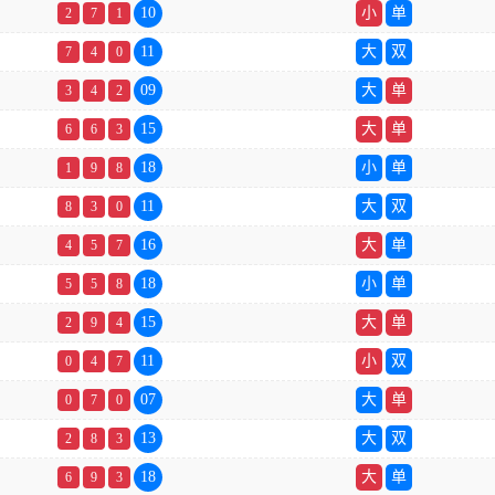
10
小
单
2
7
1
11
大
双
7
4
0
09
大
单
3
4
2
15
大
单
6
6
3
18
小
单
1
9
8
11
大
双
8
3
0
16
大
单
4
5
7
18
小
单
5
5
8
15
大
单
2
9
4
11
小
双
0
4
7
07
大
单
0
7
0
13
大
双
2
8
3
18
大
单
6
9
3