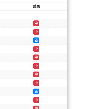
结果
---
中
中
错
中
中
中
中
中
错
中
中