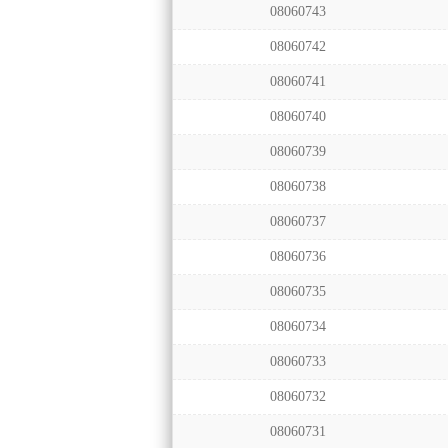
08060743
08060742
08060741
08060740
08060739
08060738
08060737
08060736
08060735
08060734
08060733
08060732
08060731