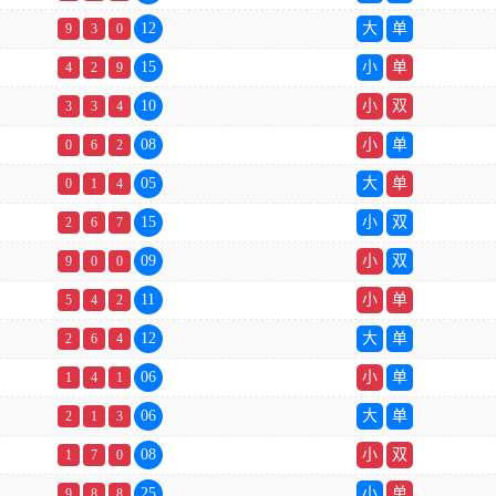
12
大
单
9
3
0
15
小
单
4
2
9
10
小
双
3
3
4
08
小
单
0
6
2
05
大
单
0
1
4
15
小
双
2
6
7
09
小
双
9
0
0
11
小
单
5
4
2
12
大
单
2
6
4
06
小
单
1
4
1
06
大
单
2
1
3
08
小
双
1
7
0
25
小
单
9
8
8