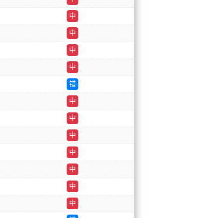
中
中
中
中
错
中
中
中
中
中
中
中