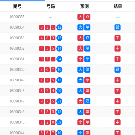
期号
号码
预测
结果
08090355
---
大
双
---
08090354
8
3
1
12
大
单
错
08090353
4
8
3
15
大
双
中
08090352
4
5
5
14
大
单
中
08090351
0
3
1
04
小
单
中
08090350
3
0
7
10
大
单
错
08090349
1
7
5
13
大
单
中
08090348
3
2
4
09
大
单
中
08090347
9
7
5
21
大
双
中
08090346
3
5
5
13
大
单
中
08090345
7
2
0
09
小
单
中
08090344
6
6
7
19
小
单
中