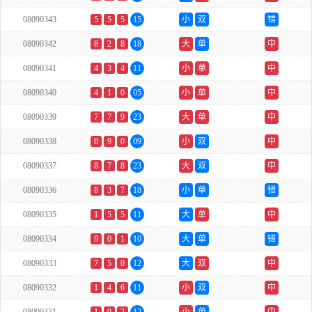
08090343
5
5
5
15
小
双
错
08090342
8
2
8
18
大
单
中
08090341
4
3
4
11
小
单
中
08090340
4
1
0
05
小
单
中
08090339
7
7
9
23
大
单
中
08090338
0
9
0
09
小
双
中
08090337
8
7
8
23
大
双
中
08090336
8
3
7
18
小
单
错
08090335
1
5
5
11
大
单
中
08090334
9
0
1
10
大
单
错
08090333
7
5
0
12
大
双
中
08090332
1
4
6
11
小
双
中