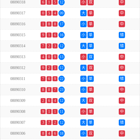
08090318
6
1
5
12
小
双
中
08090317
0
5
4
09
大
单
中
08090316
1
8
8
17
小
单
中
08090315
9
1
6
16
小
单
错
08090314
7
2
3
12
大
单
错
08090313
4
0
9
13
小
双
中
08090312
9
2
1
12
大
双
中
08090311
7
6
9
22
小
单
错
08090310
8
8
7
23
小
单
中
08090309
2
6
4
12
大
双
中
08090308
9
1
1
11
小
单
中
08090307
3
7
2
12
大
单
错
08090306
8
4
6
18
小
双
中