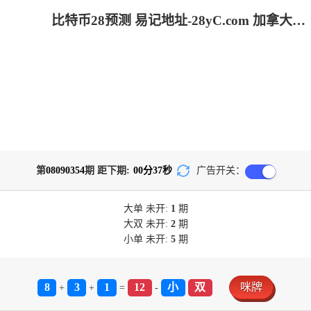
比特币28预测 易记地址-28yC.com 加拿大28-PC预测|刮奖结果|加拿大PC历史走势|加拿大PC28大神预测|加拿大结果咪牌查询|加拿大28刮奖预测
第
08090354
期 距下期:
00
分
37
秒
广告开关：
大单
未开:
1
期
大双
未开:
2
期
小单
未开:
5
期
8
3
1
12
小
双
咪牌
+
+
=
-