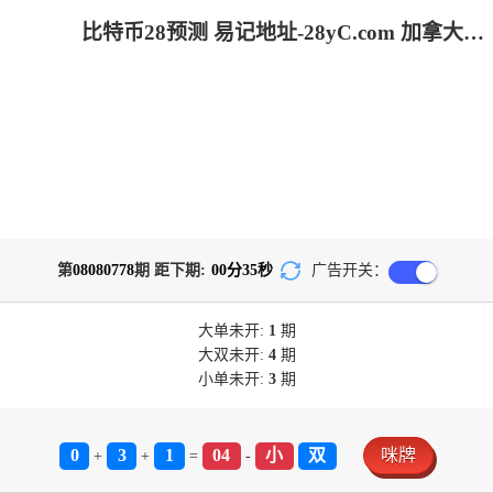
比特币28预测 易记地址-28yC.com 加拿大28-PC预测|刮奖结果|加拿大PC历史走势|加拿大PC28大神预测|加拿大结果咪牌查询|加拿大28刮奖预测
第
08080778
期 距下期:
00
分
35
秒
广告开关：
大单
未开:
1
期
大双
未开:
4
期
小单
未开:
3
期
0
3
1
04
小
双
咪牌
+
+
=
-