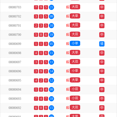
大双
08080703
7
9
5
21
殺
中
大单
08080702
3
1
5
09
殺
中
大双
08080701
2
3
5
10
殺
中
大双
08080700
5
8
6
19
殺
中
小单
08080699
1
1
3
05
殺
错
大单
08080698
4
1
6
11
殺
中
大双
08080697
3
3
5
11
殺
中
小单
08080696
3
9
2
14
殺
中
大单
08080695
4
2
6
12
殺
中
小双
08080694
1
4
4
09
殺
中
小双
08080693
7
4
7
18
殺
中
大双
08080692
6
0
9
15
殺
中
大单