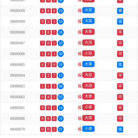
08080691
5
3
1
09
殺
中
大双
08080690
4
4
8
16
殺
错
大双
08080689
9
5
2
16
殺
错
大单
08080688
3
0
7
10
殺
中
大双
08080687
7
0
3
10
殺
中
小双
08080686
3
3
3
09
殺
中
大单
08080685
6
7
6
19
殺
错
大双
08080684
3
3
7
13
殺
中
大双
08080683
2
1
3
06
殺
中
大单
08080682
0
4
1
05
殺
中
小单
08080681
9
3
2
14
殺
中
大单
08080680
8
6
6
20
殺
中
小单
08080679
0
0
1
01
殺
错