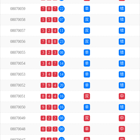
08070059
7
8
7
22
单
错
08070058
1
5
1
07
双
错
08070057
5
2
4
11
双
错
08070056
7
8
8
23
双
错
08070055
3
2
3
08
单
错
08070054
3
4
7
14
单
错
08070053
3
4
7
14
单
错
08070052
7
9
4
20
单
错
08070051
8
4
4
16
双
中
08070050
9
7
0
16
单
错
08070049
4
2
2
08
双
中
08070048
0
7
2
09
单
中