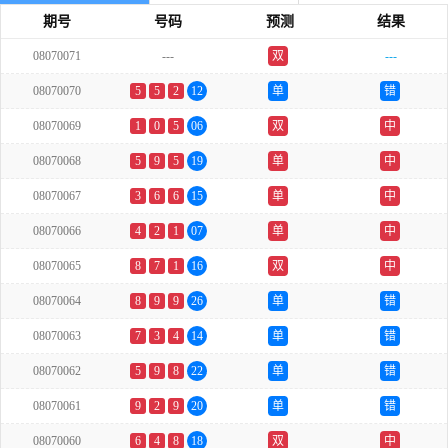
期号
号码
预测
结果
08070071
---
双
---
08070070
5
5
2
12
单
错
08070069
1
0
5
06
双
中
08070068
5
9
5
19
单
中
08070067
3
6
6
15
单
中
08070066
4
2
1
07
单
中
08070065
8
7
1
16
双
中
08070064
8
9
9
26
单
错
08070063
7
3
4
14
单
错
08070062
5
9
8
22
单
错
08070061
9
2
9
20
单
错
08070060
6
4
8
18
双
中