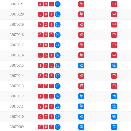
08070021
4
9
2
15
单
中
08070020
5
9
1
15
单
中
08070019
7
2
1
10
双
中
08070018
0
4
0
04
双
中
08070017
5
8
8
21
单
中
08070016
3
5
1
09
单
中
08070015
1
7
5
13
双
错
08070014
3
4
3
10
双
中
08070013
2
7
9
18
双
中
08070012
1
1
0
02
单
错
08070011
9
9
4
22
单
错
08070010
9
7
7
23
双
错
08070009
9
6
3
18
单
错