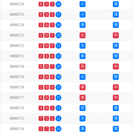
08080726
8
3
5
16
小
错
08080725
9
3
5
17
小
错
08080724
3
8
5
16
单
错
08080723
5
8
7
20
大
中
08080722
1
8
2
11
大
错
08080721
2
6
4
12
单
错
08080720
9
0
7
16
双
中
08080719
2
8
0
10
大
错
08080718
2
9
4
15
单
中
08080717
6
0
9
15
单
中
08080716
4
9
2
15
双
错
08080715
7
3
2
12
大
错
08080714
3
7
4
14
单
错