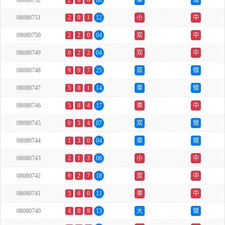
08080752
2
0
6
08
单
错
08080751
2
9
1
12
小
中
08080750
2
2
0
04
双
中
08080749
0
2
2
04
双
中
08080748
9
9
7
25
双
错
08080747
5
8
1
14
单
错
08080746
5
8
4
17
单
中
08080745
0
3
4
07
双
错
08080744
1
3
0
04
单
错
08080743
2
1
3
06
小
中
08080742
9
2
7
18
双
中
08080741
5
6
0
11
单
中
08080740
4
0
9
13
大
错