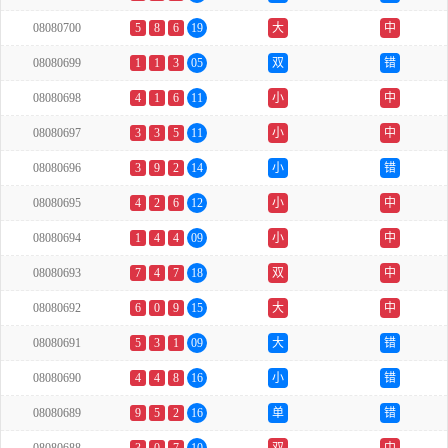
08080700
5
8
6
19
大
中
08080699
1
1
3
05
双
错
08080698
4
1
6
11
小
中
08080697
3
3
5
11
小
中
08080696
3
9
2
14
小
错
08080695
4
2
6
12
小
中
08080694
1
4
4
09
小
中
08080693
7
4
7
18
双
中
08080692
6
0
9
15
大
中
08080691
5
3
1
09
大
错
08080690
4
4
8
16
小
错
08080689
9
5
2
16
单
错