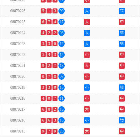
08070227
6
1
5
12
小
中
08070226
5
1
3
09
大
错
08070225
6
7
4
17
大
中
08070224
4
2
2
08
大
错
08070223
3
3
6
12
大
错
08070222
5
4
3
12
小
中
08070221
9
2
7
18
大
中
08070220
0
7
0
07
小
中
08070219
3
3
9
15
小
错
08070218
4
0
7
11
小
中
08070217
6
8
2
16
大
中
08070216
6
6
3
15
小
错
08070215
9
7
9
25
大
中