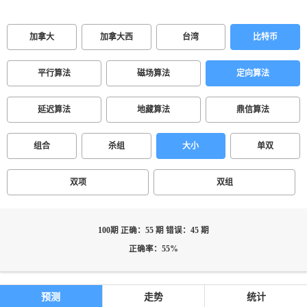
加拿大
加拿大西
台湾
比特币
平行算法
磁场算法
定向算法
延迟算法
地藏算法
鼎信算法
组合
杀组
大小
单双
双项
双组
100期 正确：55 期 错误：45 期
正确率：55%
预测
走势
统计