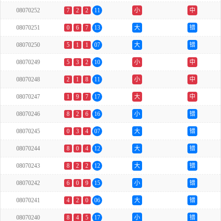
08070252
7
2
2
11
小
中
08070251
0
6
7
13
大
错
08070250
5
1
1
07
大
错
08070249
5
3
2
10
小
中
08070248
2
1
8
11
小
中
08070247
1
9
7
17
大
中
08070246
8
2
6
16
小
错
08070245
0
3
4
07
大
错
08070244
8
0
4
12
大
错
08070243
8
2
2
12
大
错
08070242
6
0
9
15
小
错
08070241
4
2
0
06
大
错
08070240
8
4
5
17
小
错