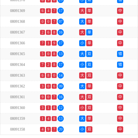
08091370
8
9
8
25
小
双
错
08091369
6
4
7
17
大
单
中
08091368
0
0
7
07
大
单
中
08091367
2
6
8
16
大
单
中
08091366
7
1
9
17
小
单
中
08091365
5
0
8
13
大
双
错
08091364
7
2
8
17
小
双
错
08091363
6
8
0
14
大
双
中
08091362
3
0
6
09
大
单
中
08091361
9
0
7
16
大
双
中
08091360
3
1
8
12
小
双
中
08091359
1
4
8
13
大
单
中
08091358
4
9
7
20
小
双
中