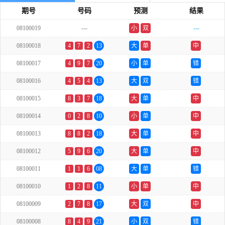
期号
号码
预测
结果
08100019
---
小
双
---
08100018
4
7
2
13
大
单
中
08100017
4
9
7
20
小
单
错
08100016
4
5
4
13
大
双
错
08100015
8
3
7
18
大
单
中
08100014
0
2
8
10
小
单
中
08100013
8
8
2
18
大
单
中
08100012
5
9
6
20
大
单
中
08100011
1
1
6
08
大
单
错
08100010
1
2
8
11
小
单
中
08100009
2
7
8
17
大
双
中
08100008
8
4
9
21
小
双
错