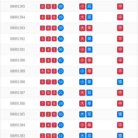
08091395
0
6
3
09
小
双
中
08091394
4
7
8
19
大
双
中
08091393
2
8
9
19
大
单
中
08091392
5
3
8
16
大
单
中
08091391
1
4
1
06
小
单
中
08091390
2
4
1
07
小
单
中
08091389
9
9
5
23
小
单
中
08091388
5
7
2
14
小
单
错
08091387
3
9
9
21
大
双
中
08091386
7
9
8
24
大
单
中
08091385
1
2
0
03
大
双
错
08091384
2
4
7
13
小
单
中
08091383
2
0
9
11
大
双
错