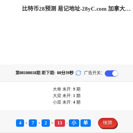
比特币28预测 易记地址-28yC.com 加拿大28-PC预测|刮奖结果|加拿大PC历史走势|加拿大PC28大神预测|加拿大结果咪牌查询|加拿大28刮奖预测
第
08100018
期 距下期:
00
分
39
秒
广告开关：
大单
未开:
9
期
大双
未开:
1
期
小双
未开:
4
期
4
7
2
13
小
单
咪牌
+
+
=
-