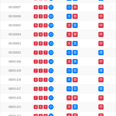
08100007
9
3
5
17
小
单
中
08100006
0
3
0
03
大
单
中
08100005
9
4
6
19
大
双
中
08100004
6
4
5
15
大
单
中
08100003
0
8
7
15
大
双
中
08100002
7
5
7
19
小
双
错
08091440
2
9
3
14
大
单
中
08091439
7
1
7
15
小
双
错
08091438
0
0
3
03
大
单
中
08091437
5
3
7
15
小
双
错
08091436
7
9
1
17
大
单
中
08091435
4
6
5
15
大
双
中