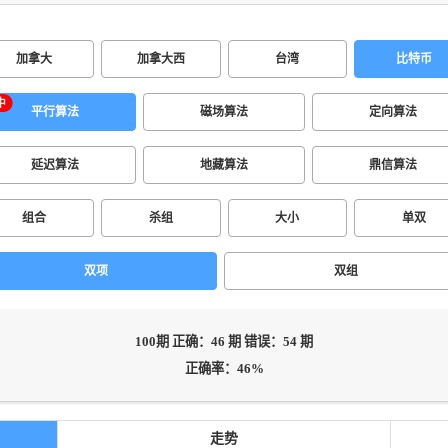
加拿大
加拿大西
台湾
比特币
平行算法
磁场算法
定向算法
延迟算法
地藏算法
鼎信算法
组合
杀组
大小
单双
双项
双组
100期 正确：46 期 错误：54 期
正确率：46%
走势