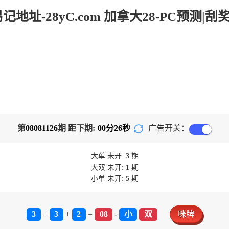
第
08081126
期 距下期:
00
分
26
秒
广告开关：
大单
未开:
3
期
大双
未开:
1
期
小单
未开:
5
期
3
+
3
+
2
=
08
-
小
双
咪牌