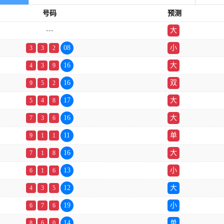
号码
预测
---
大
08
小
3
3
2
16
大
4
3
9
16
双
9
5
2
17
大
5
4
8
16
大
7
3
6
11
单
9
1
1
16
大
7
1
8
13
小
6
1
6
12
大
4
3
5
19
小
6
7
6
14
单
8
6
0