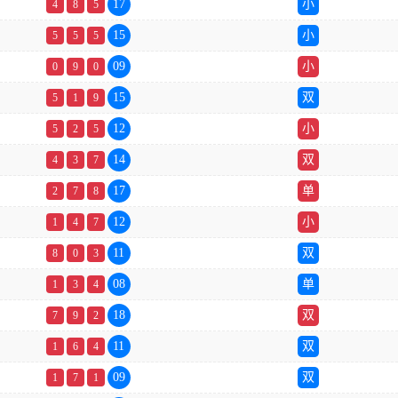
17
小
4
8
5
15
小
5
5
5
09
小
0
9
0
15
双
5
1
9
12
小
5
2
5
14
双
4
3
7
17
单
2
7
8
12
小
1
4
7
11
双
8
0
3
08
单
1
3
4
18
双
7
9
2
11
双
1
6
4
09
双
1
7
1