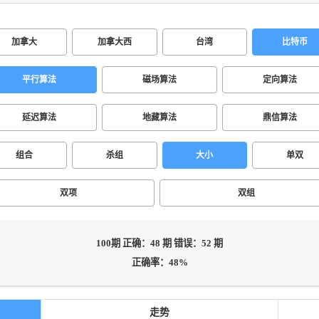
加拿大
加拿大西
台湾
比特币
平行算法
磁场算法
定向算法
延迟算法
地藏算法
鼎信算法
组合
杀组
大小
单双
双项
双组
100期 正确：48 期 错误：52 期
正确率：48%
走势