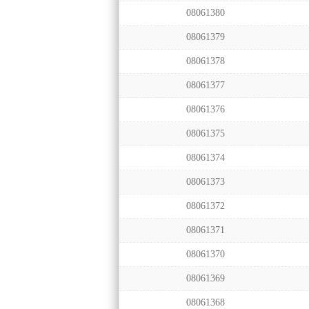
08061380
08061379
08061378
08061377
08061376
08061375
08061374
08061373
08061372
08061371
08061370
08061369
08061368