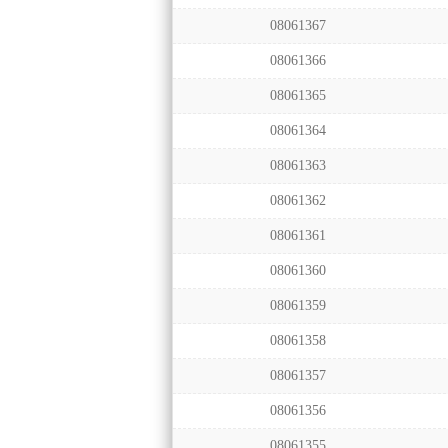
08061367
08061366
08061365
08061364
08061363
08061362
08061361
08061360
08061359
08061358
08061357
08061356
08061355