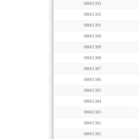
08061393
08061392
08061391
08061390
08061389
08061388
08061387
08061386
08061385
08061384
08061383
08061382
08061381