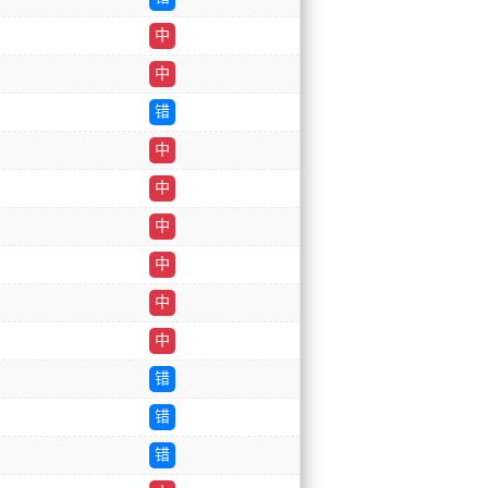
中
中
错
中
中
中
中
中
中
错
错
错