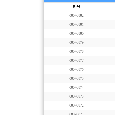
期号
08070882
08070881
08070880
08070879
08070878
08070877
08070876
08070875
08070874
08070873
08070872
08070871