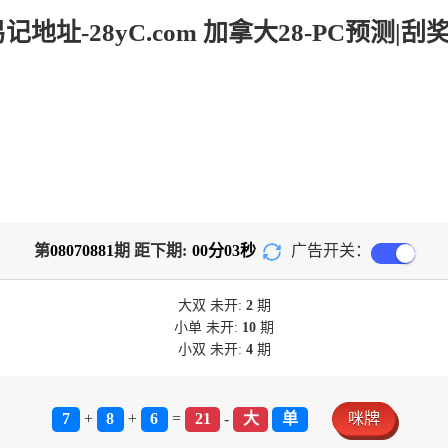
第
08070881
期 距下期:
00
分
03
秒
广告开关：
大双
未开:
2
期
小单
未开:
10
期
小双
未开:
4
期
7
+
8
+
6
=
21
-
大
单
咪牌