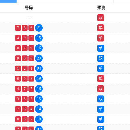
号码
预测
---
双
21
单
7
8
6
15
单
4
9
2
16
单
0
7
9
23
双
9
8
6
04
单
1
2
1
19
单
6
5
8
18
双
4
7
7
15
双
3
5
7
14
单
7
3
4
10
单
0
3
7
07
双
2
5
0