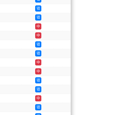
错
错
中
中
错
错
中
中
错
错
中
错