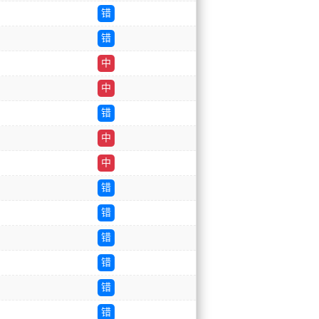
错
错
中
中
错
中
中
错
错
错
错
错
错