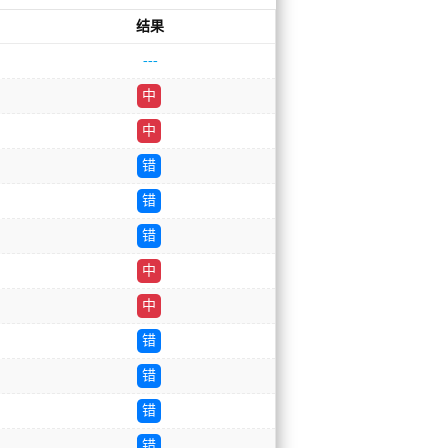
结果
---
中
中
错
错
错
中
中
错
错
错
错