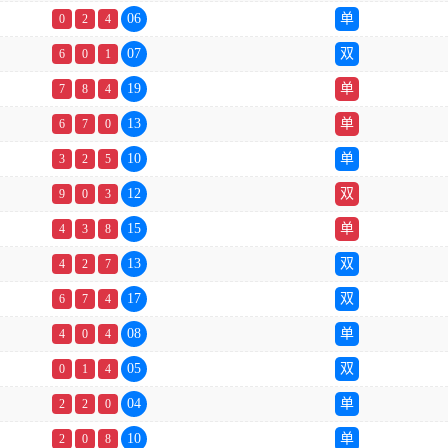
06
单
0
2
4
07
双
6
0
1
19
单
7
8
4
13
单
6
7
0
10
单
3
2
5
12
双
9
0
3
15
单
4
3
8
13
双
4
2
7
17
双
6
7
4
08
单
4
0
4
05
双
0
1
4
04
单
2
2
0
10
单
2
0
8