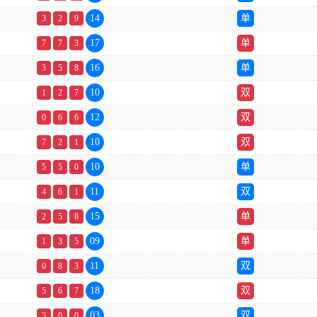
14
单
3
2
9
17
单
7
7
3
16
单
3
5
8
10
双
1
2
7
12
双
0
6
6
10
双
7
2
1
10
单
5
5
0
11
双
4
6
1
15
单
2
5
8
09
单
1
3
5
11
双
0
8
3
18
双
5
6
7
03
双
3
0
0