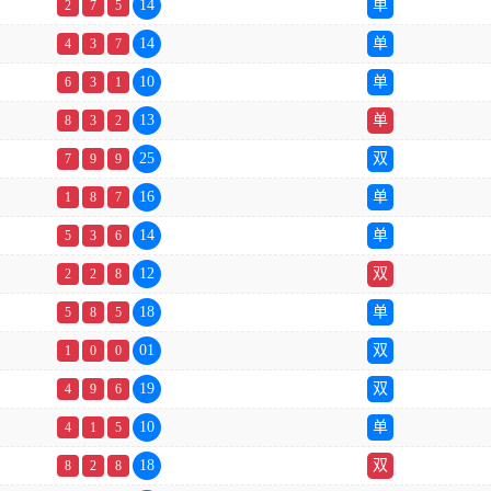
14
单
2
7
5
14
单
4
3
7
10
单
6
3
1
13
单
8
3
2
25
双
7
9
9
16
单
1
8
7
14
单
5
3
6
12
双
2
2
8
18
单
5
8
5
01
双
1
0
0
19
双
4
9
6
10
单
4
1
5
18
双
8
2
8