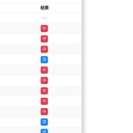
结果
---
中
中
中
错
中
中
中
中
中
错
错