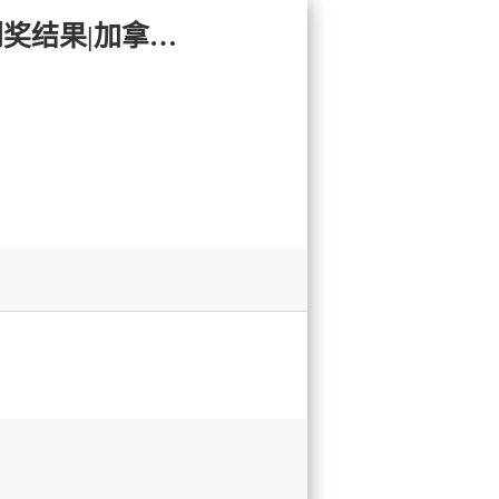
加拿大西28预测 易记地址-28yC.com 加拿大28-PC预测|刮奖结果|加拿大PC历史走势|加拿大PC28大神预测|加拿大结果咪牌查询|加拿大28刮奖预测