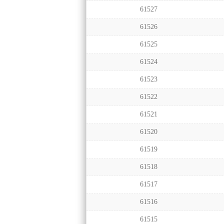
61527
61526
61525
61524
61523
61522
61521
61520
61519
61518
61517
61516
61515