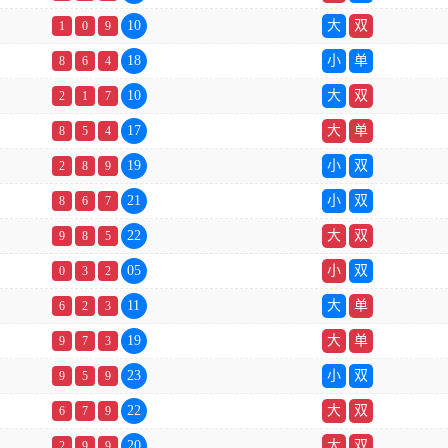
10
大
双
1
0
9
18
小
单
8
6
4
10
大
双
2
1
7
17
大
单
8
5
4
19
小
双
2
8
9
21
小
双
8
6
7
22
大
双
9
8
5
05
小
双
0
3
2
11
大
单
6
2
3
19
大
单
9
7
3
23
小
双
9
5
9
22
大
双
6
7
9
20
大
双
2
9
9