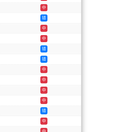
中
错
中
中
错
错
中
中
中
中
错
中
中