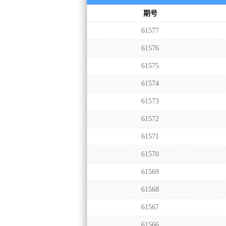
期号
61577
61576
61575
61574
61573
61572
61571
61570
61569
61568
61567
61566