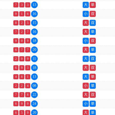
13
大
单
7
3
3
16
小
双
9
1
6
15
大
双
8
2
5
16
大
单
7
2
7
18
小
双
9
0
9
20
大
单
6
7
7
11
大
双
2
0
9
18
大
双
6
9
3
13
大
单
4
8
1
08
小
单
2
2
4
22
大
双
7
7
8
24
小
单
6
9
9
20
大
单
6
5
9