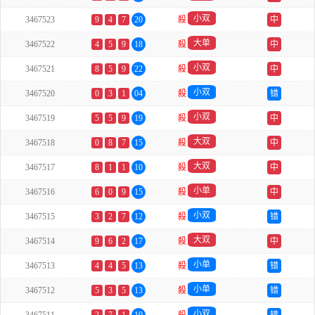
小双
3467523
9
4
7
20
殺
中
大单
3467522
4
5
9
18
殺
中
小双
3467521
8
5
9
22
殺
中
小双
3467520
0
3
1
04
殺
错
小双
3467519
5
5
9
19
殺
中
大双
3467518
0
8
7
15
殺
中
大双
3467517
8
1
1
10
殺
中
小单
3467516
6
0
9
15
殺
中
小双
3467515
3
2
7
12
殺
错
大双
3467514
9
6
2
17
殺
中
小单
3467513
4
4
5
13
殺
错
小单
3467512
5
3
5
13
殺
错
小双