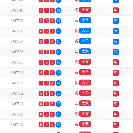
3467511
2
7
1
10
殺
错
小双
3467510
7
4
0
11
殺
中
小单
3467509
2
6
3
11
殺
错
大单
3467508
6
9
2
17
殺
错
大单
3467507
2
4
9
15
殺
错
大双
3467506
3
7
8
18
殺
错
小双
3467505
7
9
3
19
殺
中
小单
3467504
4
4
0
08
殺
中
大单
3467503
1
9
4
14
殺
中
大单
3467502
5
1
0
06
殺
中
大双
3467501
0
1
6
07
殺
中
小双
3467500
8
2
8
18
殺
中
小双
3467499
6
6
5
17
殺
中